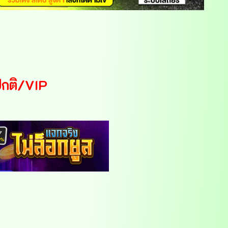
กติ/VIP