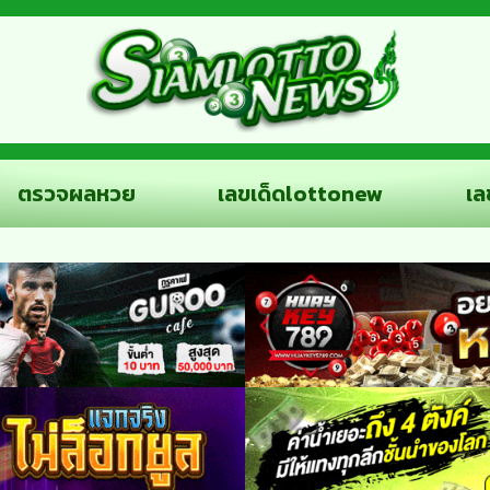
ตรวจผลหวย
เลขเด็ดlottonew
เล