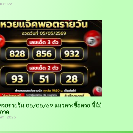
ายน 2026
ดหวยรายวัน 05/05/69 แนวทางซื้อหวย ที่ไม่
ลาด
าคม 2026