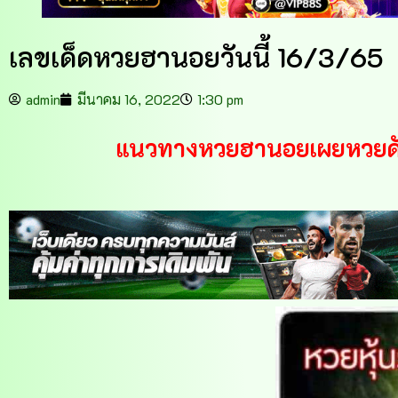
เลขเด็ดหวยฮานอยวันนี้ 16/3/65
admin
มีนาคม 16, 2022
1:30 pm
แนวทางหวยฮานอยเผยหวยดั