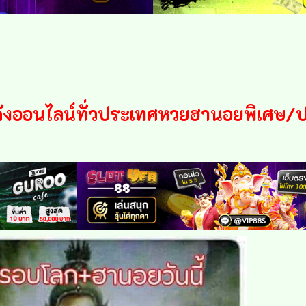
งออนไลน์ทั่วประเทศหวยฮานอยพิเศษ/ป