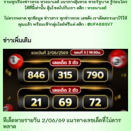
รวมทุกเรื่องข่าวหวย หวยมาเลย์ แนวทางลุ้นหวย หวยรัฐบาล รู้ก่อนใคร
ได้ที่นี้เท่านั้น ลุ้นโชคไปกับเรา คลิก :
หวยมาเลย์
ไม่ควรพลาด ทุกข้อมูล ข่าวสาร ทุกข่าวหวย เลขดัง เราคัดสรรเอาไว้ให้
คุณแล้ว พร้อมเข้ากลุ่มไลน์ฟรีแค่ คลิก :
@UFA88SV7
ข่าวเพิ่มเติม
ทีเด็ดหวยรายวัน 2/06/69 แนวทางเลขเด็ดที่ไม่ควร
พลาด