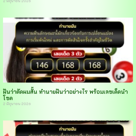
2 มิถุนายน 2026
ฝันว่าตัดผมสั้น ทำนายฝันว่าอย่างไร พร้อมเลขเด็ดนำ
โชค
2 มิถุนายน 2026