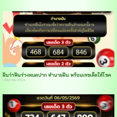
ฝันว่าฟันร่วงหมดปาก ทำนายฝัน พร้อมเลขเด็ดให้โชค
1 มิถุนายน 2026