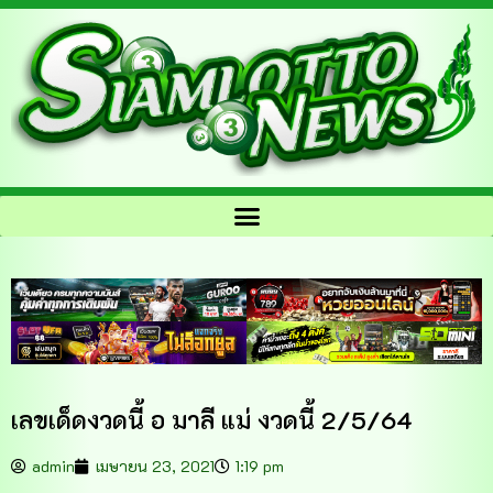
เลขเด็ดงวดนี้ อ มาลี แม่ งวดนี้ 2/5/64
admin
เมษายน 23, 2021
1:19 pm