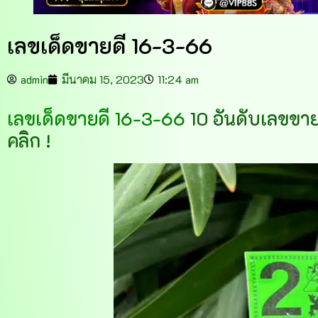
เลขเด็ดขายดี 16-3-66
admin
มีนาคม 15, 2023
11:24 am
เลขเด็ดขายดี 16-3-66
10 อันดับเลขขายด
คลิก !