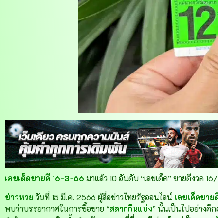
เลขเด็ดขายดี 16-3-66
มาแล้ว 10 อันดับ “เลขเด็ด” ขายดีงวด 16
ข่าวหวย
วันที่ 15 มี.ค. 2566 ผู้สื่อข่าวไทยรัฐออนไลน์
เลขเด็ดขายดี
พบว่าบรรยากาศในการซื้อขาย “
สลากกินแบ่ง
” นั้นเป็นไปอย่างค