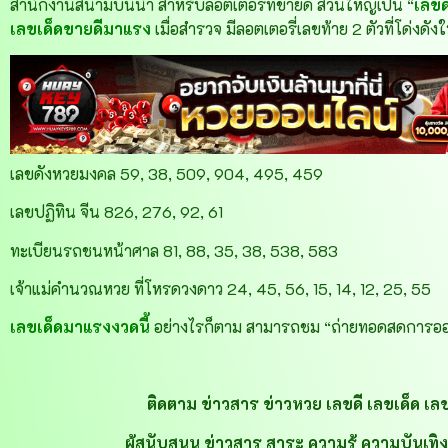
สำนักงานสนามบินน้ำ สำหรับลอตเตอรี่ที่ขายดี ส่วนใหญ่เป็น “
เลขด
เลขเด็ดขายดีมาแรง
เมื่อสำรวจ มีลอตเตอรี่เลขท้าย 2 ตัวที่โด่งดัง
เลขดังหวยมงคล 59, 38, 509, 904, 495, 459
เลขปฏิทิน จีน 826, 276, 92, 61
ทะเบียนรถชนหน้าศาล 81, 88, 35, 38, 538, 583
เจ้าแม่คำนวณหวย ที่โหรดวงดาว 24, 45, 56, 15, 14, 12, 25, 55
เลขเด็ดมาแรงงวดนี้
อย่างไรก็ตาม สามารถชม “ถ่ายทอดสดการออกส
ติดตาม ข่าวสาร ข่าวหวย เลขดี เลขเด็ด เล
ผู้สนับสนุน ข่าวสาร สาระ ความรู้ ความบันเทิ