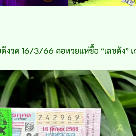
ีงวด 16/3/66 คอหวยแห่ซื้อ “เลขดัง” เกล