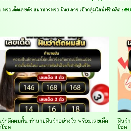
 หวยเด็ดเลขดัง แนวทางหวย ไทย ลาว เข้ากลุ่มไลน์ฟรี คลิก :
@U
นว่าตัดผมสั้น ทำนายฝันว่าอย่างไร พร้อมเลขเด็ด
ฝันว่
ำโชค
โชค