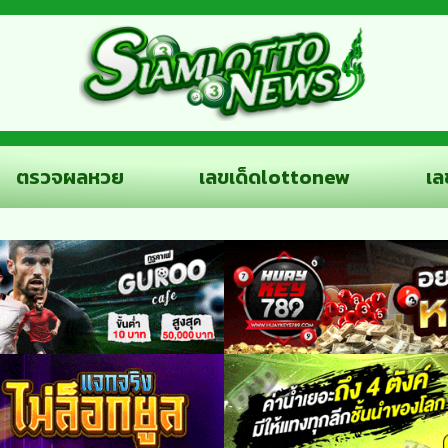
ตรวจผลหวย
เลขเด็ดlottonew
เล