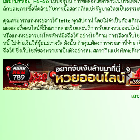
เลขเณรน้อย 1-6-66
ในปัจจุบัน การซื้อลอตเตอรี่ลาวในประเทศไทย
ลักษณะการซื้อที่คล้ายกับการซื้อสลากกินแบ่งรัฐบาลไทยเป็นธรร
คุณสามารถแทงหวยลาวได้
lotto
ทุกสัปดาห์ โดยไม่จำเป็นต้องเดิ
ลอตเตอรี่ออนไลน์ที่มีหลากหลายเว็บและบริการรับแทงหวยออนไลน
หรือแทงหวยลาวบนโทรศัพท์มือถือได้ อย่างไรก็ตาม การเลือกเว็บไซต์
หนี้ ไม่จ่ายเงินให้ผู้ชนะรางวัล ดังนั้น ถ้าคุณต้องการหวยลาวที่จ่าย
เ
ถือได้ ซึ่งเว็บไซต์ของพวกเราเป็นตัวอย่างหน สลากกินแบ่งพัดทะ
เลข