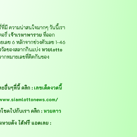
่ที่มี ความน่าสนใจมากๆ วันนี้เรา
อรี่
เจ้าเวหาพารวย
ที่ออก
หมายเลข 6 หลักจากช่วงตัวเลข 1-46
างวัลของสลากกินแบ่ง
หวยlotto
ลจากหมายเลขที่ติดกันของ
อื่นๆที่นี้ คลิก :
เลขเด็ดงวดนี้
/www.siamlottonews.com/
้นโชคไปกับเรา คลิก :
หวยลาว
งหวยดัง ได้ฟรี แอดเลย :