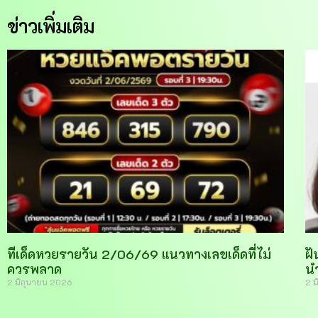
ข่าวเพิ่มเติม
ทีเด็ดหวยรายวัน 2/06/69 แนวทางเลขเด็ดที่ไม่
ฝั
ควรพลาด
น
2 มิถุนายน 2026
2 