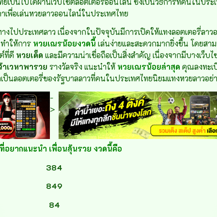
เป็นไปได้ผ่านเว็บไซต์ลอตเตอรี่ออนไลน์ ซึ่งเป็นวิธีการที่คนในประ
มดาเพื่อเล่นหวยลาวออนไลน์ในประเทศไทย
นทางไปประเทศลาว เนื่องจากในปัจจุบันมีการเปิดให้แทงลอตเตอรี่ลา
์ ทำให้การ
หวยเณรน้อยงวดนี้
เล่นง่ายและสะดวกมากยิ่งขึ้น โดยสาม
ที่ดี
หวยเด็ด
และมีความน่าเชื่อถือเป็นสิ่งสำคัญ เนื่องจากมีบางเว็บไ
จ้าเวหาพารวย
รางวัลจริง แนะนำให้
หวยเณรน้อยล่าสุด
คุณลงทะเบี
ที่นาเป็นลอตเตอรี่ของรัฐบาลลาวที่คนในประเทศไทยนิยมแทงหวยลาวอย
-
>
ที่อยากแนะนำ เพื่อนลุ้นรวย งวดนี้คือ
384
849
84