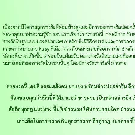
เนื่องจากมีโอกาสถูกรางวัลที่ค่อนข้างสูงและมีการออกรางวัลบ่อยครั้
จะพาคุณมาทำความรู้จัก รอบแรกเรียกว่า “รางวัลที่ 1” จะมีการ กับล
รางวัลในรูปแบบของหมายเลข 6 หลัก ซึ่งมีวิธีการเล่นและการออกร
และหากหมายเลข
huay
ที่เลือกตรงกับหมายเลขที่ออกรางวัล 6 หลัก
พัดทะที่นาจะเกิดขึ้น 2 รอบในแต่ละวัน ออกรางวัลที่หมายเลขที่อ
หมายเลขที่ออกรางวัลในรอบนั้นๆ โดยมีรางวัลรางวัลที่ 2 หลาย
หวยงวดนี้ เลขดี กระแสสังคม มาแรง พร้อมข่าวประจำวัน ฉีกทุ
ต้องขอบคุณ ในวันนี้ที่ได้มาแชร์ ข่าวหวย เป็นหลักอย่างยิ่ง เ
คัดฉีกทุกกฎ แนวทาง พื้นที่ ข่าวหวย ให้ทราบก่อนใคร ข่าวหวย
เกาะติดไม่ควรพลาด กับทุกข่าวสาร ฉีกทุกกฎ แนวทาง พื้น