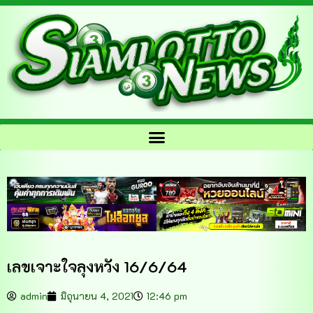
เลขเจาะใจลุงหวัง 16/6/64
admin
มิถุนายน 4, 2021
12:46 pm