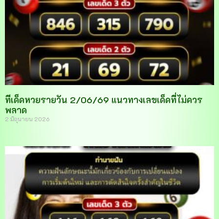
ทีเด็ดหวยรายวัน 2/06/69 แนวทางเลขเด็ดที่ไม่ควร
พลาด
2 มิถุนายน 2026