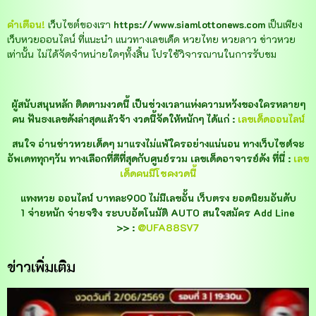
คำเตือน!
เว็บไซต์ของเรา
https://www.siamlottonews.com
เป็นเพียง
เว็บหวยออนไลน์ ที่แนะนำ แนวทางเลขเด็ด หวยไทย หวยลาว ข่าวหวย
เท่านั้น ไม่ได้จัดจำหน่ายใดๆทั้งสิ้น โปรใช้วิจารณานในการรับชม
ผู้สนับสนุนหลัก ติดตามงวดนี้ เป็นช่วงเวลาแห่งความหวังของใครหลายๆ
คน ฟันธงเลขดังล่าสุดแล้วจ้า งวดนี้จัดให้หนักๆ ได้แก่ :
เลขเด็ดออนไลน์
สนใจ อ่านข่าวหวยเด็ดๆ มาแรงไม่แพ้ใครอย่างแน่นอน ทางเว็บไซต์จะ
อัพเดททุกๆวัน ทางเลือกที่ดีที่สุดกับศูนย์รวม เลขเด็ดอาจารย์ดัง ที่นี่ :
เลข
เด็ดคนมีโชคงวดนี้
แทงหวย ออนไลน์ บาทละ900 ไม่มีเลขอั้น เว็บตรง ยอดนิยมอันดับ
1 จ่ายหนัก จ่ายจริง ระบบอัตโนมัติ AUTO สนใจสมัคร Add Line
>> :
@UFA88SV7
ข่าวเพิ่มเติม