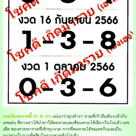
เลขเก็บตกงวดนี้ 16-8-66
แม่นกว่าทุกตำรา หวยที่เจ้ามือต้องกลัวกับ
เลขเด่น ที่ทางเราได้นำมาให้ตอหวยและเซียนหวยได้เลือกกันไปแล้ว เลข
เด็ด ของหวยพารวยที่เข้าทุกงวด จากที่คอหวยได้ชมเลขกันและเป็น
แนวทางในการตัดสินใจจากหวยดังไปแล้ว