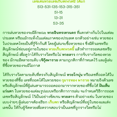
เลขเด่นหวยเลขเก็บตกงวดนี้ ได้แก่
513-531-135-153-315-351
51-15
13-31
53-35
การเล่นหวยซองจะมีลักษณะ
หวยอินทรเทวนคร
ที่แตกต่างกันไปในแต่ละ
ประเทศ หรือแม้กระทั่งในแต่ละภาคของประเทศ ยกตัวอย่างเช่น หวยซอง
ในประเทศไทยเป็นที่รู้จักกันดี โดยผู้เล่นจะซื้อหวยซอง ซึ่งมีตัวเลขหรือ
สัญลักษณ์ซ่อนอยู่ภายในซอง
หวยเก็บตกงวดนี้
แล้วทำการถอดเลขหรือ
สัญลักษณ์ เพื่อดูว่าได้รับรางวัลหรือไม่
หวยลาว
การจับรางวัลของหวย
ซอง มักจะมีหลายระดับ
เจ้กุ้งพารวย
ตามกฎกติกาที่กำหนดไว้ และผู้เล่น
ที่ซื้อหวยซองจะมีโอกาส
ได้รับรางวัลตามระดับที่ตรงกับสัญลักษณ์
หวยโกบุ่น
หรือเลขที่ถอดได้ใน
หวยซองที่ซื้อ เลขที่ถอดได้ในหวยซอง
กุมารทอง พารวย
หมายถึงตัวเลข
หรือสัญลักษณ์ที่ผู้เล่นสามารถถอดออกมาจากหวยซองที่ซื้อได้
ฝันเห็น
แว่นตา
ในหวยซองแต่ละรูปแบบหรือกติกาการเล่น จะกำหนดวิธีการถอด
เลขหรือสัญลักษณ์ ไว้เป็นอย่างชัดเจน
หวยลาว
ตัวอย่างเช่น ในหวยซอง
แบบง่ายๆ ผู้เล่นอาจต้องเรียก
เก็บตก
หรือสัญลักษณ์ที่อยู่ในซองและส่ง
เลขนั้น ให้กับผู้จัดหวยเพื่อตรวจสอบว่าเป็นเลขที่ถูกรางวัลหรือไม่