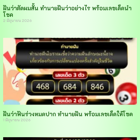
ฝันว่าตัดผมสั้น ทำนายฝันว่าอย่างไร พร้อมเลขเด็ดนำ
โชค
2 มิถุนายน 2026
ฝันว่าฟันร่วงหมดปาก ทำนายฝัน พร้อมเลขเด็ดให้โชค
1 มิถุนายน 2026