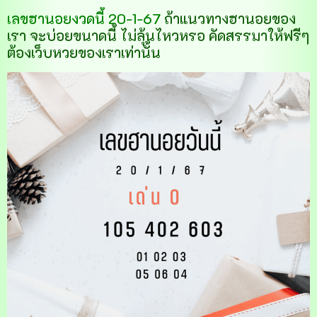
เลขฮานอยงวดนี้ 20-1-67
ถ้าแนวทางฮานอยของ
เรา จะบ่อยขนาดนี้ ไม่ลุ้นไหวหรอ คัดสรรมาให้ฟรีๆ
ต้องเว็บหวยของเราเท่านั้น