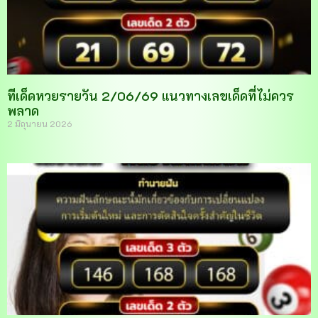
ทีเด็ดหวยรายวัน 2/06/69 แนวทางเลขเด็ดที่ไม่ควร
พลาด
2 มิถุนายน 2026