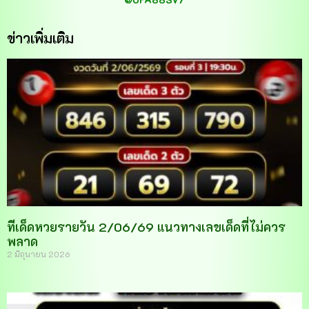
ข่าวเพิ่มเติม
ทีเด็ดหวยรายวัน 2/06/69 แนวทางเลขเด็ดที่ไม่ควร
พลาด
2 มิถุนายน 2026