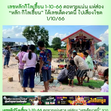
เลขหลักกิโลเฮี้ยน 1-10-66
คอหวยแน่น แห่ส่อง
“หลัก กิโลเฮี้ยน” ได้เลขเด็ดงวดนี้ ไปเสี่ยงโชค
1/10/66
เลขหลักกิโลเฮี้ยน 1-10-66
คอหวยแน่นศาล แห่ส่อง “เลขเด็ดงวดนี้” จาก