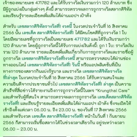
เจ้าของหมายเลข 471782 และได้รับรางวัลเงินรวมกว่า 120 ล้านบาท ซึ่ง
มีผู้ถูกแบ่งเป็นกลุ่มต่างๆ ดังนี้ สามารถตรวจผลการถูกรางวัลสลากดิจิทัล
และเรียนรู้รายละเอียดเพิ่มเติมได้ผ่านแอปฯ เป๋าตัง
สำหรับ
เลขสลากดิจิทัลรางวัลที่1 งวดนี้
ในงวดประจำวันที่ 16 สิงหาคม
2566 นั้น
เลขเด็ด สลากดิจิทัลรางวัลที่1
ได้มีคนโชคดีที่ถูกรางวัล 1 ใบ
โดยมีหมายเลขที่ถูกรางวัลเป็นหมายเลข
471782
และได้รับเงินรวมกว่า
120 ล้านบาท โดยผู้ถูกรางวัลนี้ได้รับการแบ่งเงินดังนี้: ถูก 1 ใบ: รางวัลเงิน
รวม 120 ล้านบาท รายละเอียดเพิ่มเติมเกี่ยวกับการถูกรางวัลและรายชื่อผู้
ถูกรางวัล
เลขสลากดิจิทัลรางวัลที่1งวดนี้
สามารถตรวจสอบได้ผ่านช่อง
ทางออนไลน์
เลข
สลากดิจิทัลรางวัลที่1 วันนี้
หรือแอปพลิเคชันที่เป็น
ทางการของสลากกินแบ่งรัฐบาล และรางวัล
เลข
สล
ากดิจิทัลรางวัล
ที่1ล่าสุด
ในงวดประจำวันที่ 16 สิงหาคม 2566 ได้รับความสนใจและ
ความยินดีจากประชาชนทั่วไป
เลข
สลากดิจิทัลรางวัลที่1 ล่าสุด
เป็นความ
สำเร็จที่สื่อข่าวได้รายงานถึงการถูกรางวัลนี้ในเพจ “Krungthai Care”
และสำหรับผู้ที่สนใจ สามารถตรวจผลการถูกรางวัล
เลขเด็ดสลากดิจิทัล
รางวัลที่1
และเรียนรู้รายละเอียดเพิ่มเติมได้ผ่านแอปฯ เป๋าตัง ซึ่งจะเปิดให้
เข้าถึงตั้งแต่เวลา 06.00 น. ถึง 23.00 น. ของวันที่ 17 สิงหาคม 2566
และสำหรับงวด
เลขเด็ด สลากดิจิทัลรางวัลที่1
หน้าในวันที่ 1 กันยายน
2566 ก็สามารถเริ่มซื้อสลากได้ในช่วงเวลาเดียวกัน อยู่ระหว่างเวลา
06.00 – 23.00 น.