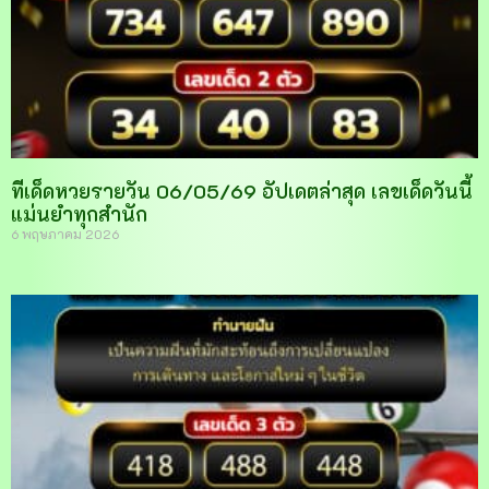
ทีเด็ดหวยรายวัน 06/05/69 อัปเดตล่าสุด เลขเด็ดวันนี้
แม่นยำทุกสำนัก
6 พฤษภาคม 2026