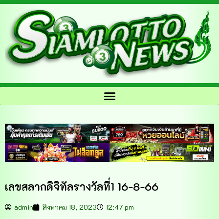
เลขสลากดิจิทัลรางวัลที่1 16-8-66
admin
สิงหาคม 18, 2023
12:47 pm