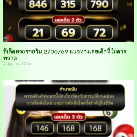
ทีเด็ดหวยรายวัน 2/06/69 แนวทางเลขเด็ดที่ไม่ควร
พลาด
2 มิถุนายน 2026