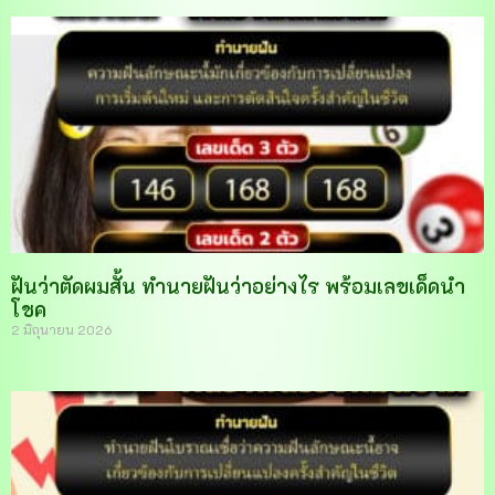
ฝันว่าตัดผมสั้น ทำนายฝันว่าอย่างไร พร้อมเลขเด็ดนำ
โชค
2 มิถุนายน 2026