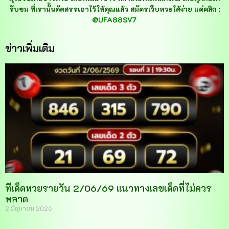
รับชม ที่เรานั้นคัดสรรเอาไว้ให้คุณแล้ว สมัครเว็บหวยได้ง่าย แค่คลิก :
@UFA88SV7
ข่าวเพิ่มเติม
ทีเด็ดหวยรายวัน 2/06/69 แนวทางเลขเด็ดที่ไม่ควร
พลาด
2 มิถุนายน 2026