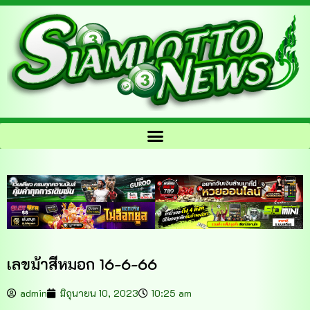
เลขม้าสีหมอก 16-6-66
admin
มิถุนายน 10, 2023
10:25 am