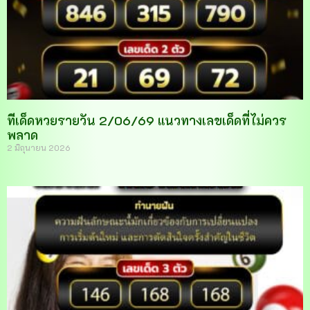
ทีเด็ดหวยรายวัน 2/06/69 แนวทางเลขเด็ดที่ไม่ควร
พลาด
2 มิถุนายน 2026