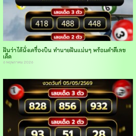
ฝันว่าได้นั่งเครื่องบิน ทำนายฝันแม่นๆ พร้อมคำตีเลข
เด็ด
6 พฤษภาคม 2026