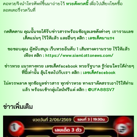
คอหวยจึงนำโทรศัพท์ขึ้นมาถ่ายไว้
หวยดังงวดนี้
เพื่อไปเสี่ยงโชคซื้อ
ลอตเตอรี่งวดวันที่
กดติดตาม คุณนั้นจะได้รับข่าวสารพร้อมข้อมูลเลขดังต่างๆ เรารวมเลข
เด็ดแม่นๆ ไว้ให้แล้ว
และอื่นๆ คลิก :
เลขเด็ดมาแรง
ขอขอบคุณ ผู้สนับสนุน เว็บหวยอันดับ 1 เส้นทางความรวย ไว้ให้แล้ว
เพียง คลิก :
https://www.siamlottonews.com/
ข่าวหวย แนวทางหวย เลขเด็ดfacebook หวยรัฐบาล รู้ก่อนใครได้ง่ายๆ
ที่นี้เท่านั้น ลุ้นโชคไปกับเรา คลิก :
เลขเด็ดfacebook
ไม่ควรพลาด ทุกข้อมูลข่าวสาร ทุกข่าวหวย ทางเราคัดสรรเอาไว้ให้ท่าน
แล้ว พร้อมเข้ากลุ่มไลน์ฟรีแค่ คลิก :
@UFA88SV7
ข่าวเพิ่มเติม