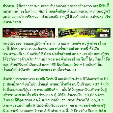
ข่าวหวย
ผู้สื่อข่าวรายงานจากบริเวณลานบวงสรวงชั่วคราว
เลขดังวันนี้
หน้าเกาะคำชะโนดวังนาคินทร์
เลขเด็ดที่สุด
ดินแดนพญานาคราชพ่อปู่ศรี
สุทโธ และแม่ย่าศรีปทุมมา บ้านโนนเมือง หมู่ที่ 11 ต.บ้านม่วง อ.บ้านดุง
เจ้า
เวหาพารวย
-
>
พบว่ามีประชาชนและผู้มีจิตศรัทธาจำนวนมาก
เลขดัง พ่อจ้ำคำชะโนด
มาตั้งโต๊ะบวงสรวงจนแน่นลาน
เลข พ่อจ้ำคำชะโนด งวดนี้
ทั้งโต๊ะ
บวงสรวงแก้บน เปิดทรัพย์รับโชค
พ่อจ้ำคำชะโนด มาแรง
เพื่อขอพรปู่ย่า
ให้ธุรกิจการค้าเจริญก้าวหน้า
หวย พ่อจ้ำคำชะโนด วันนี้
โดยมีพ่อจ้ำชัย
พฤก ค้อมคิรินทร์ เป็นคนนำพาทำพิธี
ฝันเห็นปลาไหล
พร้อมกับทำขัน
น้ำมนต์เพื่อให้พรกับ
เลขดังมาแรง
คนที่มาร่วมงาน
สำหรับบรรดาคอหวย
เลขดับโกสัมพี
และนักเสี่ยงโชค ก็ไม่พลาดที่จะไป
รุมส่องน้ำตาเทียนในขันน้ำมนต์
หวยแม่น้ําหนึ่ง
พบเป็นตัวเลข
737
จึงนำ
ไปซื้อลอตเตอรี่ลุ้นรวย
หวยเดลินิวส์
จากนั้นได้ไปดูยอดเงินบริจาคในตู้
บริจาค
หวย แม่น้ำ หนึ่ง
จำนวน 6 ตู้ ได้เป็นจำนวนเงิน 143,886 บาท
เว็บหวยดีที่สุด
ส่วนยอดเงินปากนาคนั้น รวมยอดบริจาคได้ 166,886
บาท
หวยแม่น้ำหนึ่ง
ซึ่งถือว่าเป็นเรื่องประหลาดมาก
หวยทรัพย์เศรษฐี
เนื่องจากจำนวนเลขบริจาค 3 ตัวท้าย ของทั้ง 2 ที่ตรงกัน คือเลข
866