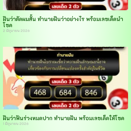
ฝันว่าตัดผมสั้น ทำนายฝันว่าอย่างไร พร้อมเลขเด็ดนำ
โชค
2 มิถุนายน 2026
ฝันว่าฟันร่วงหมดปาก ทำนายฝัน พร้อมเลขเด็ดให้โชค
1 มิถุนายน 2026