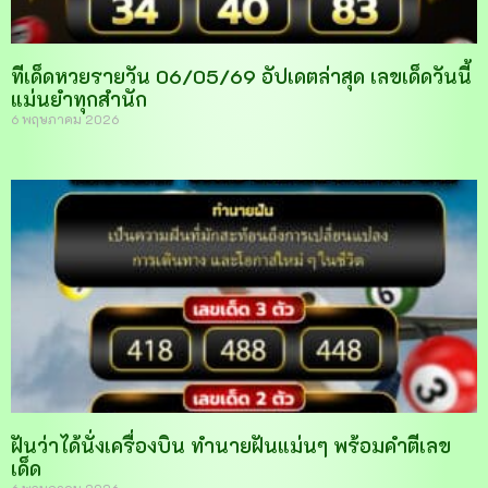
ทีเด็ดหวยรายวัน 06/05/69 อัปเดตล่าสุด เลขเด็ดวันนี้
แม่นยำทุกสำนัก
6 พฤษภาคม 2026
ฝันว่าได้นั่งเครื่องบิน ทำนายฝันแม่นๆ พร้อมคำตีเลข
เด็ด