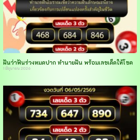
ฝันว่าฟันร่วงหมดปาก ทำนายฝัน พร้อมเลขเด็ดให้โชค
1 มิถุนายน 2026