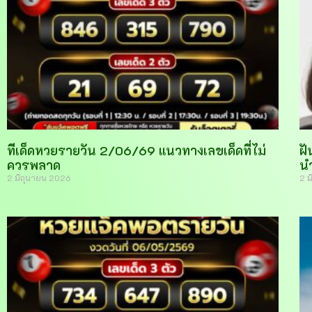
ทีเด็ดหวยรายวัน 2/06/69 แนวทางเลขเด็ดที่ไม่
ฝั
ควรพลาด
น
2 มิถุนายน 2026
2 