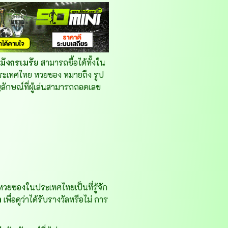
มังกรเมรัย
สามารถซื้อได้ทั้งใน
ประเทศไทย หวยซอง หมายถึง รูป
ญลักษณ์ที่ผู้เล่นสามารถถอดเลข
วยซองในประเทศไทยเป็นที่รู้จัก
ำ
เพื่อดูว่าได้รับรางวัลหรือไม่ การ