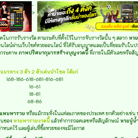
-
>
ดในการรับรางวัล ตามระดับที่ตั้งไว้ในการจับรางวัลนั้น ๆ สลาก
หวย
นไลน์ผ่านเว็บไซต์หวยออนไลน์ ที่ได้รับอนุญาตและเป็นที่ยอมรับใน
องกระดาษ
ภาพปริศนากุมารสร้างบุญงวดนี้
ที่ภายในมีตัวเลขหรือสั
รแนวทาง 3 ตัว 2 ตัวเด่นนำโชค ได้แก่
168-186-618-681-816-681
16-61
18-81
68-86
แพนพารวย
หรือแม้กระทั่งในแต่ละภาคของประเทศ ยกตัวอย่างเช่น ห
ายในซอง
หวยพารวยงวดนี้
แล้วทำการถอดเลขหรือสัญลักษณ์
หวยนู๋น้
หนดไว้ และผู้เล่นที่ซื้อหวยซองจะมีโอกาส