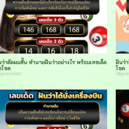
นว่าตัดผมสั้น ทำนายฝันว่าอย่างไร พร้อมเลขเด็ด
ฝันว่
ำโชค
โชค
มิถุนายน 2026
1 มิถุน