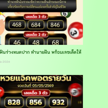
าฟันร่วงหมดปาก ทำนายฝัน พร้อมเลขเด็ดให้
ายน 2026