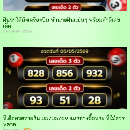
ฝันว่าได้นั่งเครื่องบิน ทำนายฝันแม่นๆ พร้อมคำตีเลข
เด็ด
6 พฤษภาคม 2026
ทีเด็ดหวยรายวัน 05/05/69 แนวทางซื้อหวย ที่ไม่ควร
พลาด
5 พฤษภาคม 2026