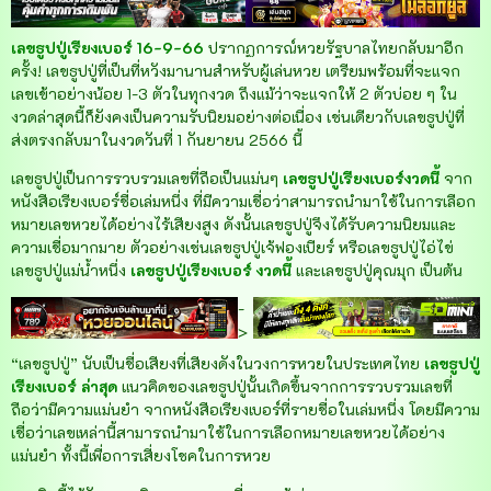
เลขธูปปู่เรียงเบอร์ 16-9-66
ปรากฏการณ์หวยรัฐบาลไทยกลับมาอีก
ครั้ง! เลขธูปปู่ที่เป็นที่หวังมานานสำหรับผู้เล่นหวย เตรียมพร้อมที่จะแจก
เลขเข้าอย่างน้อย 1-3 ตัวในทุกงวด ถึงแม้ว่าจะแจกให้ 2 ตัวบ่อย ๆ ใน
งวดล่าสุดนี้ก็ยังคงเป็นความรับนิยมอย่างต่อเนื่อง เช่นเดียวกับเลขธูปปู่ที่
ส่งตรงกลับมาในงวดวันที่ 1 กันยายน 2566 นี้
เลขธูปปู่เป็นการรวบรวมเลขที่ถือเป็นแม่นๆ
เลขธูปปู่เรียงเบอร์งวดนี้
จาก
หนังสือเรียงเบอร์ชื่อเล่มหนึ่ง ที่มีความเชื่อว่าสามารถนำมาใช้ในการเลือก
หมายเลขหวยได้อย่างไร้เสียงสูง ดังนั้นเลขธูปปู่จึงได้รับความนิยมและ
ความเชื่อมากมาย ตัวอย่างเช่นเลขธูปปู่เจ้ฟองเบียร์ หรือเลขธูปปู่ไอ่ไข่
เลขธูปปู่แม่น้ำหนึ่ง
เลขธูปปู่เรียงเบอร์ งวดนี้
และเลขธูปปู่คุณมุก เป็นต้น
-
>
“เลขธูปปู่” นับเป็นชื่อเสียงที่เสียงดังในวงการหวยในประเทศไทย
เลขธูปปู่
เรียงเบอร์ ล่าสุด
แนวคิดของเลขธูปปู่นั้นเกิดขึ้นจากการรวบรวมเลขที่
ถือว่ามีความแม่นยำ จากหนังสือเรียงเบอร์ที่รายชื่อในเล่มหนึ่ง โดยมีความ
เชื่อว่าเลขเหล่านี้สามารถนำมาใช้ในการเลือกหมายเลขหวยได้อย่าง
แม่นยำ ทั้งนี้เพื่อการเสี่ยงโชคในการหวย