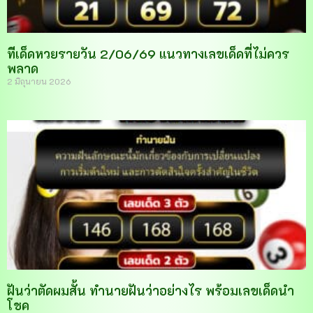
ทีเด็ดหวยรายวัน 2/06/69 แนวทางเลขเด็ดที่ไม่ควร
พลาด
2 มิถุนายน 2026
ฝันว่าตัดผมสั้น ทำนายฝันว่าอย่างไร พร้อมเลขเด็ดนำ
โชค