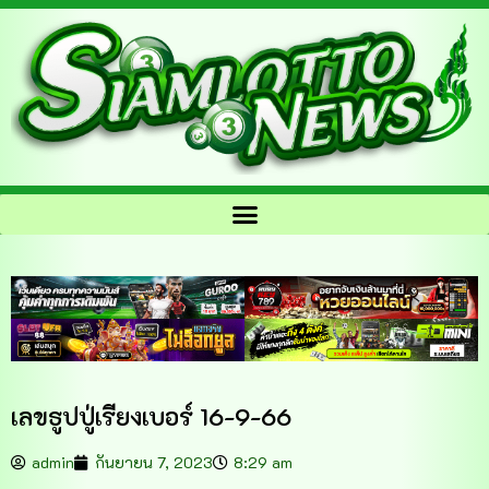
เลขธูปปู่เรียงเบอร์ 16-9-66
admin
กันยายน 7, 2023
8:29 am