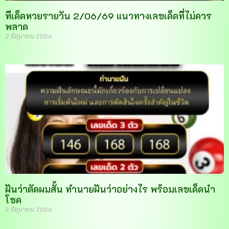
ทีเด็ดหวยรายวัน 2/06/69 แนวทางเลขเด็ดที่ไม่ควร
พลาด
2 มิถุนายน 2026
ฝันว่าตัดผมสั้น ทำนายฝันว่าอย่างไร พร้อมเลขเด็ดนำ
โชค
2 มิถุนายน 2026