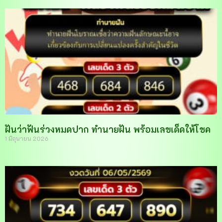
ฝันว่าฟันร่วงหมดปาก ทำนายฝัน พร้อมเลขเด็ดให้โชค
1 มิถุนายน 2026