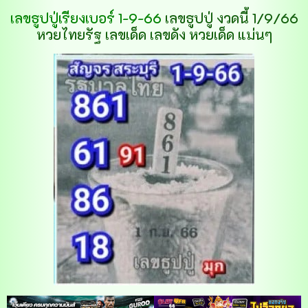
เลขธูปปู่เรียงเบอร์ 1-9-66
เลขธูปปู่ งวดนี้ 1/9/66
หวยไทยรัฐ เลขเด็ด เลขดัง หวยเด็ด แม่นๆ