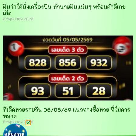
ฝันว่าได้นั่งเครื่องบิน ทำนายฝันแม่นๆ พร้อมคำตีเลข
เด็ด
6 พฤษภาคม 2026
ทีเด็ดหวยรายวัน 05/05/69 แนวทางซื้อหวย ที่ไม่ควร
พลาด
5 พฤษภาคม 2026
เสี่ยงทาย