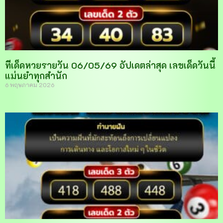
ทีเด็ดหวยรายวัน 06/05/69 อัปเดตล่าสุด เลขเด็ดวันนี้
แม่นยำทุกสำนัก
6 พฤษภาคม 2026