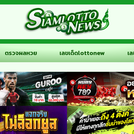
ตรวจผลหวย
เลขเด็ดlottonew
เล