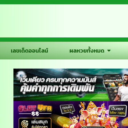
เลขเด็ดออนไลน์
ผลหวยทั้งหมด