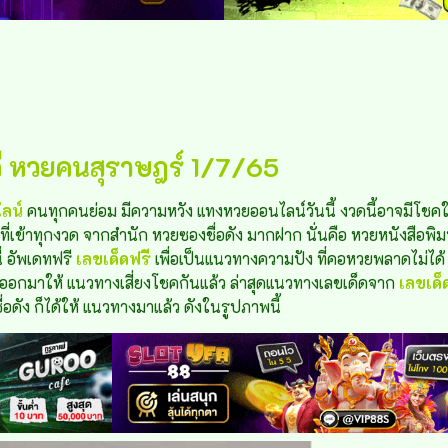
ี หวยคนสุราษฎร์ 1/7/65
ลน์
คนทุกคนย่อม มีความหวัง แทงหวยออนไลน์วันนี้ งวดนี้อาจมีโชค
ที่เข้าทุกงวด จากสำนัก หวยซองชื่อดัง มากฝาก นั่นคือ หวยหนังสือพิม
่ อัพเดทฟรี
เลขเด็ดฟรี
เพื่อเป็นแนวทางความปัง ที่คอหวยพลาดไม่ได
ได้ออกมาให้ แนวทางเสี่ยงโชคกันแล้ว ล่าสุดแนวทางเลขเด็ดจาก
เลขเด็
ื่อดัง ก็ได้ให้ แนวทางมาแล้ว ดังในรูปภาพนี้