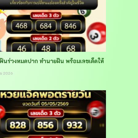
าฟันร่วงหมดปาก ทำนายฝัน พร้อมเลขเด็ดให้
ายน 2026