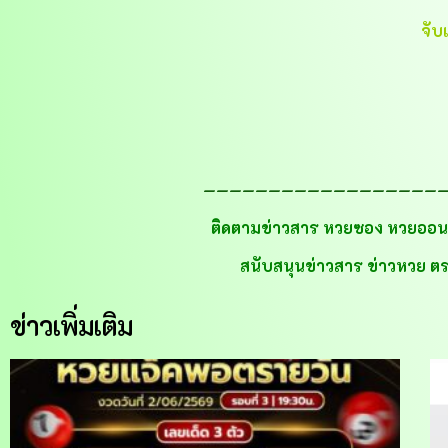
จับ
——————————————————
ติดตามข่าวสาร หวยซอง หวยออนไลน์
สนับสนุนข่าวสาร ข่าวหวย ตร
ข่าวเพิ่มเติม