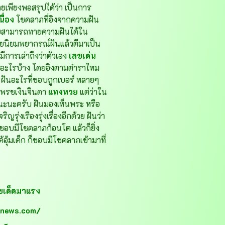
ลยเพียงพอสรุปได้ว่า เป็นการ
ื่อง
โชคลาภที่อิงจากความฝัน
โดยสามารถทายความฝันได้ใน
ลยนิยมพยากรณ์ฝันแล้วตีมาเป็น
การเล่าถึงว่าตัวเอง
เลขเด่น
็ดอะไรบ้าง โดยอิงตามตำราไหม
 ฝันอะไรที่ชอบถูกเบอร์ หลายๆ
งเพรชเงินจินดา
แทงหวย
แต่ว่าใน
นะนะครับ ฝันมองเห็นพระ หรือ
ญรุ่งเรืองรุ่งเรื่องอีกด้วย ฝันว่า
ก็ชอบมีโชคลาภก้อนโต แล้วก็ยิ่ง
้อุ้มเด็ก ก็ชอบมีโชคลาภเข้ามาที่
ขเด็ดมาแรง
onews.com/