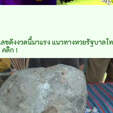
เลขดังงวดนี้มาแรง แนวทางหวยรัฐบาลไท
คลิก !