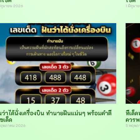
ำโชค
โชค
มิถุนายน 2026
1 มิถุน
นว่าได้นั่งเครื่องบิน ทำนายฝันแม่นๆ พร้อมคำตี
ทีเด็
ขเด็ด
ควรพ
พฤษภาคม 2026
5 พฤษภ