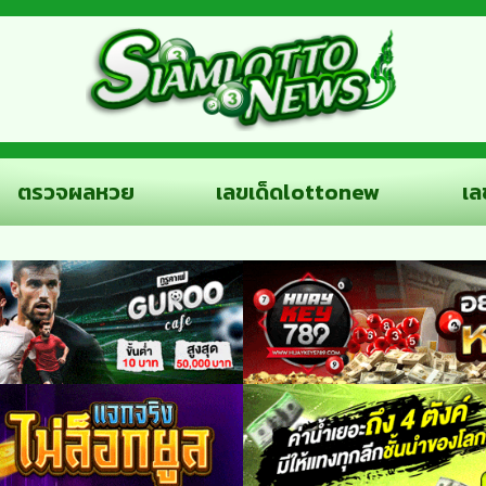
ตรวจผลหวย
เลขเด็ดlottonew
เล