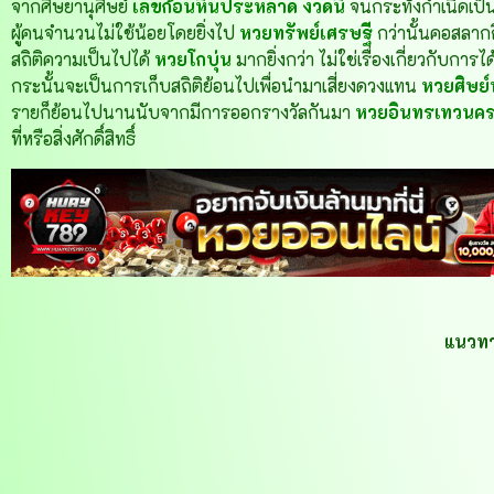
จากศิษยานุศิษย์
เลขก้อนหินประหลาด งวดนี้
จนกระทั่งกำเนิดเป็
ผู้คนจำนวนไม่ใช้น้อยโดยยิ่งไป
หวยทรัพย์เศรษฐี
กว่านั้นคอสลากก
สถิติความเป็นไปได้
หวยโกบุ่น
มากยิ่งกว่า ไม่ใช่เรื่องเกี่ยวกับกา
กระนั้นจะเป็นการเก็บสถิติย้อนไปเพื่อนำมาเสี่ยงดวงแทน
หวยศิษย์ห
รายก็ย้อนไปนานนับจากมีการออกรางวัลกันมา
หวยอินทรเทวนค
ที่หรือสิ่งศักดิ์สิทธิ์
แนวท