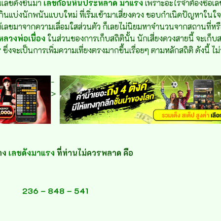
นเลขดังขึ้นมา
เลขก้อนหินประหลาด มาแรง
เพราะอะไรจำต้องซื้อเลข
ินแบ่งนักพนันแบบใหม่ ที่เริ่มเข้ามาเสี่ยงดวง ชอบกำเนิดปัญหาในใจว่
รได้เลขมาจากความเลื่อมใสส่วนตัว ก็เลยไม่นิยมหาจำนวนจากสถานที่หรือศั
ลวงพ่อเนื่อง
ในส่วนของการเก็บสถิตินั้น นักเสี่ยงดวงสายนี้ จะเก็บ
ร
ซึ่งจะเป็นการเพิ่มความเที่ยงตรงมากขึ้นเรื่อยๆ ตามหลักสถิติ ดังนี้
-
>
าง
เลขดังมาแรง
ที่ท่านไม่ควรพลาด คือ
236 – 848 – 541