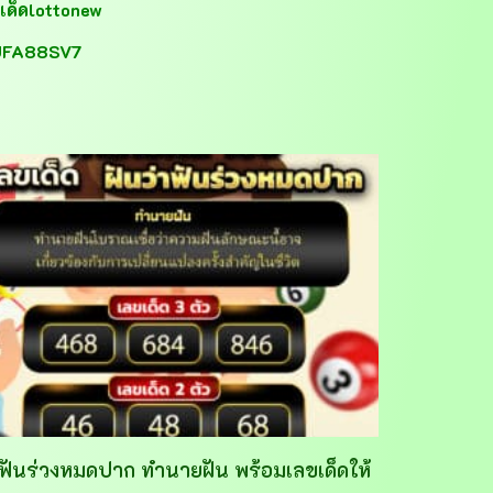
เด็ดlottonew
FA88SV7
าฟันร่วงหมดปาก ทำนายฝัน พร้อมเลขเด็ดให้