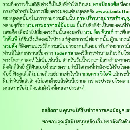
รวมถึงการเก็บสถิติ ต่างก็เป็นสิ่งที่ทำให้เกิดเลข
หวยปักธงชัย
ที่คอ
กระทำสำหรับในการเสี่ยงดวงของแต่ละบุคคลจ้ะ
www.siamlotto
ของบุคคลนั้นๆในการทายความฝันนั้น
ภาพปริศนากุมารสร้างบุญ
หลายๆเรื่อง
หวยพระอาจารย์ชัยชนะ
ขึ้นกับสิ่งที่จำเป็นของคนที
เลขเด็ด เพื่อนำไปเสี่ยงดวงกันนั้นเองขอรับ
หวย ทิด จันทร์
การตีเลข
โกสัมพี
ได้ฝันถึงเรื่องอะไรบ้าง แก่ผู้พยากรณ์ ต่อจากนั้น ผู้พยากรณ
หวยดัง
ก็อิงตามประวัติความเป็นมาของคนที่เคยมารับคำพยากรณ์ก่อ
ท่านที่ไม่เคยทราบเรื่องราว
todeหวย
ของวิธีการทำนายเกี่ยวกับโช
ทางโหราศาสตร์ ไม่เป็นเช่นนั้น สำหรับวันนี้พวกเรามีลางร้ายจากความฝ
สิ่งศักดิ์สิทธิ์ ผู้ที่ฝันแบบงี้ หมายความว่ามีโอกาศที่กำลังจะได้รับโช
จับขี้ ฟังดูแล้วก็ไม่น่าอภิรมย์มากเท่าไรนัก
หวยลาว วีไอพี
แม้กระนั
ฝันว่าจับขี้แล้วล้างไม่ออกด้วยแล้วอันนี้เขากล่าวว่าจะประสบโชคลาภอ
ตนเอง หรือไม่ก็จะสมดังใจที่ตนเองประสงค์
กดติดตาม คุณจะได้รับข่าวสารและข้อมูลเลข
ขอขอบคุณผู้สนับสนุนหลัก เว็บหวยดังอันดับ 1