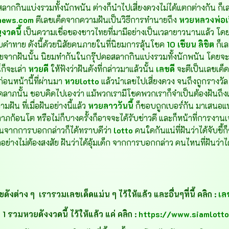
สลากกินแบ่งรวมทั้งนักพนัน ต่างก็นำไปเสี่ยงดวงไม่ได้แตกต่างกัน ก็เ
news.com
ตีเลขเด็ดจากความฝันเป็นวิธีการทำนายถึง
หวยหลวงพ่อเน
งวดนี้
เป็นความเชื่อของชาวไทยที่มามีอย่างเป็นเวลายาวนานแล้ว 
่รับคำทาย ดังนี้ด้วยนิสัยคนภายในที่นิยมการลุ้นโชค
10 เซียน ลิขิต
ก็เ
จากฝันนั้น นิยมทำกันในกรุ๊ปคอสลากกินแบ่งรวมทั้งนักพนัน โดยจะมี
์ก็จะเล่า
หวยดี
ให้ฟังว่าฝันดังที่กล่าวมาแล้วนั้น
เลขดี
จะตีเป็นเลขเด
นหน้านี้ที่ผ่านมา
หวยlotto
แล้วนำเลขไปเสี่ยงดวง จนถึงถูกรางวัล
คลาภนั้น ชอบคิดไปเองว่า แม้พวกเรามีโชคพวกเราก็จำเป็นต้องฝันถึ
ัน ที่เมื่อฝันอย่างนี้แล้ว
หวยลาววันนี้
ก็ชอบถูกเบอร์กัน มาเสนอแ
คลาภก้อนโต หรือไม่ก็บางครั้งก็อาจจะได้รับข่าวดี และก็หน้าที่การงานเจริ
้นจากการบอกกล่าวก็ได้ทราบดีว่า
lotto
คนใดกันแน่ที่ฝันว่าได้จับขี้
ย่างไม่ต้องสงสัย ฝันว่าได้อุ้มเด็ก จากการบอกกล่าว คนไหนที่ฝันว่าได
ดังต่าง ๆ เรารวมเลขเด็ดแม่น ๆ ไว้ให้แล้ว
และอื่นๆที่นี้ คลิก :
เล
 รวมหวยดังงวดนี้ ไว้ให้แล้ว แค่ คลิก :
https://www.siamlott