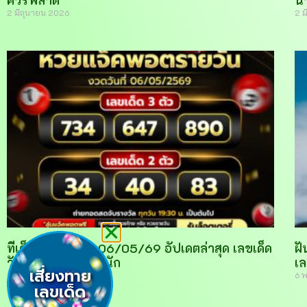
ควรพลาด
น
2 มิถุนายน 2026
2 
ทีเด็ดหวยรายวัน 06/05/69 อัปเดตล่าสุด เลขเด็ด
ฝั
วันนี้ แม่นยำทุกสำนัก
เล
เสี่ยงทาย
6 พฤษภาคม 2026
6 
เลขเด็ด