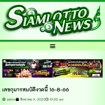
เลขกุมารสมบัติงวดนี้ 16-8-66
admin
สิงหาคม 9, 2023
10:52 am