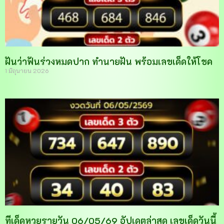
ฝันว่าฟันร่วงหมดปาก ทำนายฝัน พร้อมเลขเด็ดให้โชค
1 มิถุนายน 2026
ทีเด็ดหวยรายวัน 06/05/69 อัปเดตล่าสุด เลขเด็ดวันนี้