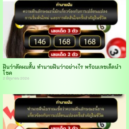
ฝันว่าตัดผมสั้น ทำนายฝันว่าอย่างไร พร้อมเลขเด็ดนำ
โชค
2 มิถุนายน 2026