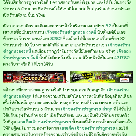
ได้รับสิทธิ์การถูกรางวัลที่ 1 จากสลากกินแบ่งรัฐบาล และได้รับเงินรางวัล
จำนวน 6 ล้านบาท ที่สร้างพลังให้เขามีโอกาสปรับปรุงร้านค้าของชำและ
เปิดร้านตัดผมขึ้นมาใหม่
เนื่องจากเขามีความเชื่อและความขลังในเรื่องของเลขท้าย
82
เป็นเลขที่
เขาเคยซื้อเป็นเวลานาน
เจ้าของร้านชำถูกหวย งวดนี้
นับตั้งแต่เป็นเลข
ท้ายของจักรยานยนต์เลข
8282
ซึ่งแม้จะได้ซื้อลอตเตอรี่เลขท้าย 82
จำนวนกว่า 10 ใบ จากแม่ค้าที่ผ่านมาขายหน้าร้านของเขา
เจ้าของร้าน
ชำถูกหวยงวดนี้
แต่เมื่อปรากฏว่าในรางวัลนี้มีเลขท้าย 82 จริงๆ
เจ้าของ
ร้านชำถูกหวย วันนี้
นั้นก็ไม่ผิดหวัง เนื่องจากมีใบหนึ่งที่เป็นเลข
471782
ตรงกับรางวัลที่ 1 ที่เขาได้รับ
-
>
หลังจากที่ทราบว่าตนถูกรางวัลที่ 1 นายสุนทรพร้อมญาติๆ
เจ้าของร้าน
ชำถูกหวยล่าสุด
ได้แสดงความเตรียมตัวโดยการลงบันทึกข้อมูลที่สภ.สิชล
เพื่อให้เป็นหลักฐาน ตลอดจนมีความสุขกับความดีใจของครอบครัว และ
นำเงินรางวัลจำนวน 6 ล้านบาท
เจ้าของร้านชำถูกหวย ล่าสุด
ที่ได้รับไป
ใช้ปรับปรุงร้านค้าของชำ เปิดร้านตัดผม และแบ่งปันเงินให้กับครอบครัว
ในที่สุด
เลขเด็ดเจ้าของร้านชำถูกหวย
ทั้งหมดนี้เป็นการเป็นแรงบันดาลใจ
ให้กับผู้คนในการมองหาโอกาส
เลขเด็ด เจ้าของร้านชำถูกหวย
และใช้
ความสามารถในการสร้างความเจริญรุ่งเรืองในชีวิตอันมีความหวังอัน