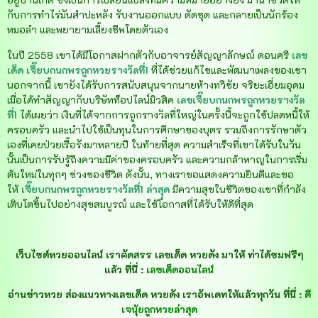
กับการทำไร่มันสำปะหลัง รับงานออกแบบ ตัดชุด และกลายเป็นนักร้อง
หมอลำ และพยายามเลี้ยงชีพโดยตัวเอง
ในปี 2558 เขาได้มีโอกาสฝากตัวกับอาจารย์สัญญาลักษณ์ ดอนศรี
เลข
เด็ด เจี๊ยบกนกพรถูกหวยรางวัลที่1
ที่ได้ช่วยแก้ไขและพัฒนาเพลงของเขา
นอกจากนี้ เขายังได้รับการสนับสนุนจากนายห้างทวีชัย จริยะเอี่ยมอุดม
เมื่อได้ทำสัญญากับบริษัทท็อปไลน์มิวสิค
เลขเจี๊ยบกนกพรถูกหวยรางวัล
ที่1
ได้เผยว่า เงินที่ได้จากการถูกรางวัลที่ใหญ่ในครั้งนี้จะถูกใช้ปลดหนี้ให้
ครอบครัว และนำไปใช้เป็นทุนในการศึกษาของบุตร รวมถึงการรักษาตัว
เองที่เคยป่วยเรื้อรังมาหลายปี ในท้ายที่สุด ความสำเร็จที่เขาได้รับในวัน
นั้นเป็นการรับรู้ถึงความมีค่าของครอบครัว และความกล้าหาญในการเริ่ม
ต้นใหม่ในทุกๆ ช่วงของชีวิต ดังนั้น, ทางเราขอแสดงความยินดีและขอ
ให้
เจี๊ยบกนกพรถูกหวยรางวัลที่1 ล่าสุุด
มีความสุขในชีวิตของเขาที่กำลัง
เติบโตขึ้นไปอย่างสุขสมบูรณ์ และใช้โอกาสที่ได้รับให้ดีที่สุด
เว็บไซต์หวยออนไลน์ เราคัดสรร เลขเด็ด หวยดัง มาให้ ท่าได้ชมฟรีๆ
แล้ว ที่นี่ :
เลขเด็ดออนไลน์
อ่านข่าวหวย ส่องแนวทางเลขเด็ด หวยดัง เราอัพเดทให้แล้วทุกวัน ที่นี่ :
ดี
เจนุ้ยถูกหวยล่าสุด