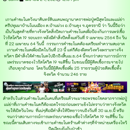
เกาะคำชะโนดวังนาคินทร์ดินแดนพญานาคราชพ่อปู่ศนีสุทโธและแม่ย่า
ศรีปทุมมาบ้านโนนเมือง ต.บ้านม่วง อ.บ้านดุง จ.อุดรธานี ว่า วันนี้ถือว่า
เป็นวันสุดท้ายที่ทางจังหวัดสั่งปิดเกาะคำชะโนดเพื่อป้องกันการแพร่เชื้อ
ไวรัสโควิด 19 รอบแรก หลังมีคำสั่งปิดตั้งแต่วันที่ 9 เมษายน 2564 ถึง วัน
ที่ 22 เมษายน 64 วันนี้ กรรมการคำชะโนดต้องเตรียมทำความสะอาด
เกาะคำชะโนดเพื่อเปิดในวันที่ 23 นี้ แต่ก็ต้องผิดหวังหวังเพราะทางจัง
หวัดฯ มีคำสั่งให้คำชะโนดไปอีกถึงสิ้นเม.ย.64 นี้จนกว่าสถานการณ์การ
แพร่ระบาดของไวรัสโควิด 19 จะดีขึ้น ในขณะนี้มีผู้ติดเชื้อกระจายไป
เกือบทุกอำเภอ โดยวันนี้มีผู้ติดเชื้อเพิ่ม 25 รายรวมผู้ป่วยติดเชื้อทั้ง
จังหวัด จำนวน 246 ราย
สำหรับในส่วนคำชะโนดนั้นคนที่เตรียมตัวจะมาขอพรขอโชคลาภจากพ่อปู่
แม่ย่าที่เกาะคำชะโนดก็ต้องอดใจรอก่อนเพราะยังไม่ทราบว่าทางจังหวัด
จะให้เปิดวันไหน ที่แน่ๆคือมีคำสั่งให้ปิดยาวจนถึงวันที่ 30 เม.ย.นี้ หรือ
จนกว่าสถานการณ์การแพร่ระบาดของเชื้อไวรัสโควิด 19 จะดีขึ้น ใน
ขณะนี้ตามเส้นทางจะเข้าเกาะคำชะโนดร้านค้าต่างๆที่จำหน่ายเครื่องไหว้
ปิดเงียบยังกับป่าช้า