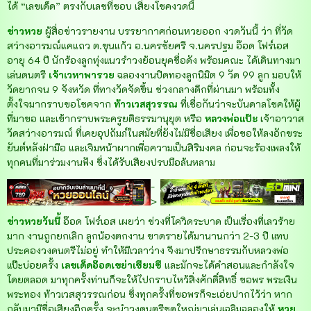
ได้ “เลขเด็ด” ตรงกับเลขที่ชอบ เสี่ยงโชคงวดนี้
ข่าวหวย
ผู้สื่อข่าวรายงาน บรรยากาศก่อนหวยออก งวดวันนี้ ว่า ที่วัด
สว่างอารมณ์แคแถว ต.ขุนแก้ว อ.นครชัยศรี จ.นครปฐม อ๊อด โฟร์เอส
อายุ 64 ปี นักร้องลูกทุ่งแนวรำวงย้อนยุคชื่อดัง พร้อมคณะ ได้เดินทางมา
เล่นดนตรี
เจ้าเวหาพารวย
ฉลองงานปิดทองลูกนิมิต 9 วัด 99 ลูก มอบให้
วัดยากจน 9 จังหวัด ที่ทางวัดจัดขึ้น ช่วงกลางดึกที่ผ่านมา พร้อมทั้ง
ตั้งใจมากราบขอโชคจาก
ท้าวเวสสุวรรณ
ที่เชื่อกันว่าจะบันดาลโชคให้ผู้
ที่มาขอ และเข้ากราบพระครูยติธรรมานุยุต หรือ
หลวงพ่อแป๊ะ
เจ้าอาวาส
วัดสว่างอารมณ์ ที่เคยอุปถัมภ์ในสมัยที่ยังไม่มีชื่อเสียง เพื่อขอให้ลงอักขระ
ยันต์หลังฝ่ามือ และเจิมหน้าผากเพื่อความเป็นสิริมงคล ก่อนจะร้องเพลงให้
ทุกคนที่มาร่วมงานฟัง ซึ่งได้รับเสียงปรบมือล้นหลาม
-
>
ข่าวหวยวันนี้
อ๊อด โฟร์เอส เผยว่า ช่วงที่โควิดระบาด เป็นเรื่องที่เลวร้าย
มาก งานถูกยกเลิก ลูกน้องตกงาน ขาดรายได้มานานกว่า 2-3 ปี แทบ
ประคองวงดนตรีไม่อยู่ ทำให้มีเวลาว่าง จึงมาปรึกษาธรรมกับหลวงพ่อ
แป๊ะบ่อยครั้ง
เลขเด็
ด
อ๊อดเขย่าเซียมซี
และมักจะได้คำสอนและกำลังใจ
โดยตลอด มาทุกครั้งท่านก็จะให้ไปกราบไหว้สิ่งศักดิ์สิทธิ์ ขอพร พระเงิน
พระทอง ท้าวเวสสุวรรณก่อน ซึ่งทุกครั้งที่ขอพรก็จะเอ่ยปากไว้ว่า หาก
กลับมามีชื่อเสียงอีกครั้ง จะนำวงดนตรีชุดใหญ่มาเล่นเฉลิมฉลองให้
หวย