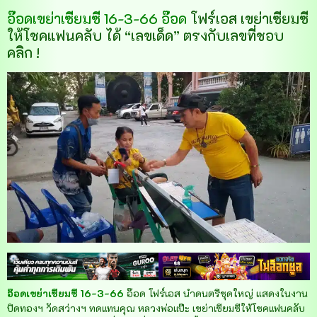
อ๊อดเขย่าเซียมซี 16-3-66 อ๊อด
โฟร์เอส เขย่าเซียมซี
ให้โชคแฟนคลับ ได้ “เลขเด็ด” ตรงกับเลขที่ชอบ
คลิก !
อ๊อดเขย่าเซียมซี 16-3-66
อ๊อด โฟร์เอส นำดนตรีชุดใหญ่ แสดงในงาน
ปิดทองฯ วัดสว่างฯ ทดแทนคุณ หลวงพ่อแป๊ะ เขย่าเซียมซีให้โชคแฟนคลับ