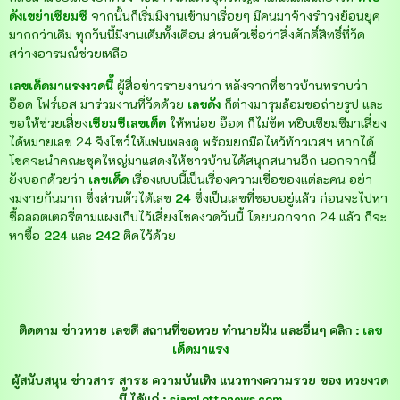
ดังเขย่าเซียมซี
จากนั้นก็เริ่มมีงานเข้ามาเรื่อยๆ มีคนมาจ้างรำวงย้อนยุค
มากกว่าเดิม ทุกวันนี้มีงานเต็มทั้งเดือน ส่วนตัวเชื่อว่าสิ่งศักดิ์สิทธิ์ที่วัด
สว่างอารมณ์ช่วยเหลือ
เลขเด็ดมาแรงงวดนี้
ผู้สื่อข่าวรายงานว่า หลังจากที่ชาวบ้านทราบว่า
อ๊อด โฟร์เอส มาร่วมงานที่วัดด้วย
เลขดัง
ก็ต่างมารุมล้อมขอถ่ายรูป และ
ขอให้ช่วยเสี่ยง
เซียมซีเลขเด็ด
ให้หน่อย อ๊อด ก็ไม่ขัด หยิบเซียมซีมาเสี่ยง
ได้หมายเลข 24 จึงโชว์ให้แฟนเพลงดู พร้อมยกมือไหว้ท้าวเวสฯ หากได้
โชคจะนำคณะชุดใหญ่มาแสดงให้ชาวบ้านได้สนุกสนานอีก นอกจากนี้
ยังบอกด้วยว่า
เลขเด็ด
เรื่องแบบนี้เป็นเรื่องความเชื่อของแต่ละคน อย่า
งมงายกันมาก ซึ่งส่วนตัวได้เลข
24
ซึ่งเป็นเลขที่ชอบอยู่แล้ว ก่อนจะไปหา
ซื้อลอตเตอรี่ตามแผงเก็บไว้เสี่ยงโชคงวดวันนี้ โดยนอกจาก 24 แล้ว ก็จะ
หาซื้อ
224
และ
242
ติดไว้ด้วย
ติดตาม ข่าวหวย เลขดี สถานที่ขอหวย ทำนายฝัน และอื่นๆ คลิก :
เลข
เด็ดมาแรง
ผู้สนับสนุน ข่าวสาร สาระ ความบันเทิง แนวทางความรวย ของ หวยงวด
นี้ ได้แก่ :
siamlottonews.com