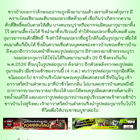
ชาวบ้านบอกว่าลักษณะน่าจะถูกฝังมานานแล้ว เพราะตัวองค์กุมาร มี
คราบไคลเขียวและดินจอมปลวกติดทั่วองค์ เชื่อกันว่าเกิดจากความ
ศักดิ์สิทธิ์ดลบันดาลให้เห็น บางคนระบุว่าหรืออาจจะมีคนเอากุมารมาทิ้ง
ไว้ เพราะเลี้ยงไม่ได้ จึงนำมาทิ้งบริเวณนี้ ทำให้จอมปลวกขึ้นทับพอดี และ
กุมารอาจจะศักดิ์สิทธิ์ จึงทำให้จอมปลวกที่อยู่ใกล้กันเป็นรูปกุมาร เพื่อให้
คนมาเห็นก็เป็นได้ ซึ่งเป็นความเชื่อส่วนบุคคลของชาวบ้านขณะที่ชาวบ้าน
ยังบอกอีกว่าก่อนหน้าที่จะพบรูปหล่อกุมาร มีร่างทรงมาเข้าทรงระบุว่า
จอมปลวกกุมารไอ้ไข่ไม่ได้กินหมากมาแล้ว 39 ปี ซึ่งตรงกันกับ
พ.ศ.2539 ที่ระบุในรูปหล่อกุมาร ดังกล่าว อีกด้วยหลังจากพบรูปหล่อ
กุมารแล้ว เมื่อช่วงเช้าของวานนี้ (4 ก.พ.) พบว่ารูปหล่อกุมารถูกมือดีงัด
ขโมยออกไป ชาวบ้านจึงไปตามพระครูปลัดเสกสรรค์ ธีรปัญโญ เจ้า
อาวาสวัดบ้านลำดวน มาที่ป่าช้าโคกกลัน ไม่นานพบชาวบ้านคนหนึ่งมี
อาการกระวนกระวายมาร้องไห้ บอกให้พระครูปลัดเสกสรรค์เคาะหัว
รดน้ำมนต์ให้ และบอกว่ารูปหล่อกุมารน่าจะอยู่บริเวณศาลเจ้าทางเข้าป่า
ชาวบ้านไปดูจึงพบ เจ้าอาวาสวัดบ้านลำดวนจึงนำรูปหล่อกุมารกับไปไว้
ที่วัดเพื่อให้ประชาชนบูชาต่อไป
-
>