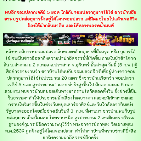
พบอีกจอมปลวกเจดีย์ 5 ยอด ใกล้กับจอมปลวกกุมารไอ้ไข่ ชาวบ้านฮือ
ฮาพบรูปหล่อกุมารฝังอยู่ใต้โคนจอมปลวก แต่มีคนขโมยไปแล้วเจอดีวิ่ง
ร้องไห้นำกลับมาคืน และให้หลวงพ่อรดน้ำมนต์
หลังจากมีการพบจอมปลวก ลักษณะคล้ายกุมารที่มีผมจุก หรือ กุมารไอ้
ไข่ จนเป็นข่าวฮือฮาถึงความน่าน่าอัศจรรย์ที่เกิดขึ้น ภายในป่าช้าโคกก
ลัน บ.ลำดวน ม.2 ต.ทมอ อ.ปราสาท จ.สุรินทร์ นั้นล่าสุด วันนี้ (5 ก.พ.) ผู้
สื่อข่าวรายงานว่า ชาวบ้านได้พบกับจอมปลวกอีกรังที่อยู่ห่างจากจอม
ปลวกกุมารไอ้ไข่ไปประมาณ 20 เมตร ซึ่งชาวบ้านเรียกว่า จอมปลวก
เจดีย์ 5 ยอด สูงประมาณ 1 เมตร ทำรังสูงขึ้นไป มียอดกลมมน 5 ยอด
สวยงาม พบชาวบ้านทยอยเดินทางมากราบไหว้ตลอดทั้งวัน ซึ่งช่วงนี้เป็น
วันธรรมดาทำให้ประชาชนนักเสี่ยงโชคบางตา และจะมีเข้ามาชมและ
กราบไหว้มากขึ้นในช่วงวันหยุดเสาร์อาทิตย์และวันใกล้สลากกินแบ่ง
รัฐบาลจะออกโดยเมื่อช่วงเย็นวันที่ 3 ก.พ. ที่ผ่านมา ชาวบ้านพบกับรูป
หล่อกุมาร เป็นเนื้อผสม ไม่ทราบชนิด สูงประมาณ 2 เซนติเมตร บริเวณ
ฐานองค์กุมาร มีข้อความระบุไว้ว่า พระอาจารย์กาหลง วัดเขาแหลม
พ.ศ.2539 ถูกฝังอยู่ใต้โคนจอมปลวก ทำให้ชาวบ้านที่ทราบข่าวก็ยิ่งฮือ
ฮาถึงความน่าอัศจรรย์อีกครั้ง