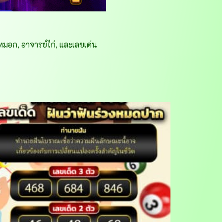
หมอก, อาจารย์ไก่, และเลขเด่น