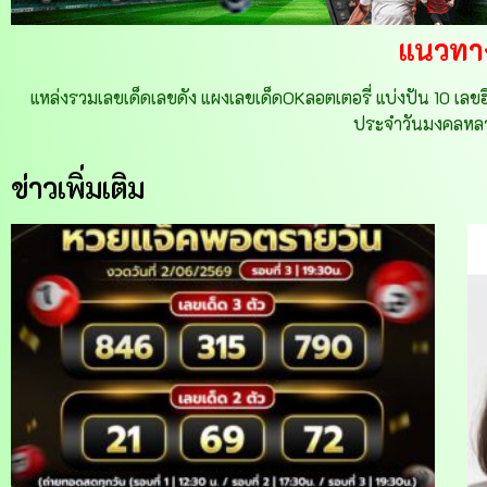
แนวทา
แหล่งรวมเลขเด็ดเลขดัง แผงเลขเด็ดOKลอตเตอรี่ แบ่งปัน 10 เลขฮ
ประจำวันมงคลหลา
ข่าวเพิ่มเติม