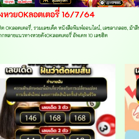
งหวยOKลอตเตอรี่ 16/7/64
ิต OKลอตเตอรี่, รวมเลขเด็ด หนังสือพิมพ์ออนไลน์, เลขลาภลอย, ม้าสี
กหลายแนวทางหวยดังOKลอตเตอรี่ อัพเดท 10 เลขฮิต