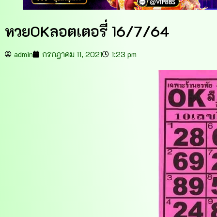
หวยOKลอตเตอรี่ 16/7/64
admin
กรกฎาคม 11, 2021
1:23 pm