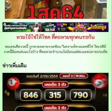
หวยไอ้ไข่ให้โชค ที่คอหวยทุกคนรอกัน
ขอเลขเด็ดงวดนี้ ถูกหวยหลายงวดซ้อน วิเคราะห์หวยเลขพี่ไข่ วัดเจดีย์
งวดนี้มีเลขเด่นอะไรบ้าง ที่คอหวยจำนวนไม่น้อยแห่ส่องเลขปลายประทัด
ข่าวเพิ่มเติม