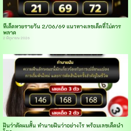
ทีเด็ดหวยรายวัน 2/06/69 แนวทางเลขเด็ดที่ไม่ควร
พลาด
2 มิถุนายน 2026
ฝันว่าตัดผมสั้น ทำนายฝันว่าอย่างไร พร้อมเลขเด็ดนำ