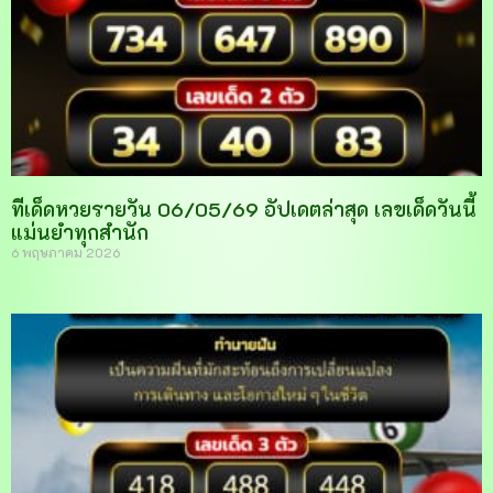
ทีเด็ดหวยรายวัน 06/05/69 อัปเดตล่าสุด เลขเด็ดวันนี้
แม่นยำทุกสำนัก
6 พฤษภาคม 2026