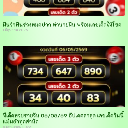
ฝันว่าฟันร่วงหมดปาก ทำนายฝัน พร้อมเลขเด็ดให้โชค
1 มิถุนายน 2026
ทีเด็ดหวยรายวัน 06/05/69 อัปเดตล่าสุด เลขเด็ดวันนี้
แม่นยำทุกสำนัก
6 พฤษภาคม 2026