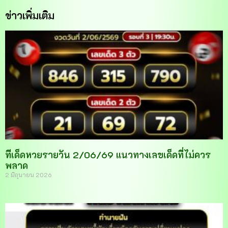
ข่าวเพิ่มเติม
ทีเด็ดหวยรายวัน 2/06/69 แนวทางเลขเด็ดที่ไม่ควร
พลาด
2 มิถุนายน 2026