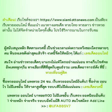
คำเตือน!
เว็บไซต์ของเรา
https://www.siamlottonews.com
เป็นเพียง
เว็บหวยออนไลน์ ที่แนะนำ แนวทางเลขเด็ด หวยไทย หวยลาว ข่าวหวย
เท่านั้น ไม่ได้จัดจำหน่ายใดๆทั้งสิ้น โปรใช้วิจารณานในการรับชม
ผู้สนับสนุนหลัก ติดตามงวดนี้ เป็นช่วงเวลาแห่งความหวังของใครหลายๆ
คน ฟันธงเลขดังล่าสุดแล้วจ้า งวดนี้จัดให้หนักๆ ได้แก่ :
เลขเด็ดออนไลน์
สนใจ อ่านข่าวหวยเด็ดๆ มาแรงไม่แพ้ใครอย่างแน่นอน ทางเว็บไซต์จะ
อัพเดททุกๆวัน ทางเลือกที่ดีที่สุดกับศูนย์รวม เลขเด็ดอาจารย์ดัง ที่นี่ :
หวยเพื่อนคู่คิด
ซื้อหวยออนไลน์ แทงหวย 24 ชม. เว็บหวยออนไลน์อันดับ1 ซื้อง่าย ถอน
ไว ไม่มีเลขอั้น ให้ราคาสูงที่สุด ระบบดีไม่มีล่มแน่นอน :
เลขเด็ดงวดนี้
แทงหวย ออนไลน์ บาทละ900 ไม่มีเลขอั้น เว็บตรง ยอดนิยมอันดับ
1 จ่ายหนัก จ่ายจริง ระบบอัตโนมัติ AUTO สนใจสมัคร Add Line
>> :
@UFA88SV7