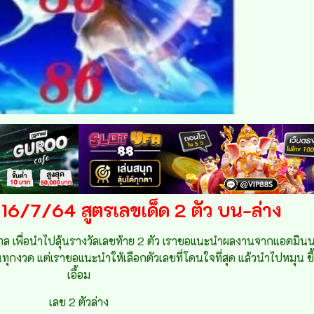
6/7/64 สูตรเลขเด็ด 2 ตัว บน-ล่าง
าล เพื่อนำไปลุ้นรางวัลเลขท้าย 2 ตัว เราขอแนะนำผลงานจากแอดมินนา
ุกงวด แต่เราขอแนะนำให้เลือกตัวเลขที่โดนใจที่สุด แล้วนำไปหมุน ขึ้น-
เอื้อม
เลข 2 ตัวล่าง