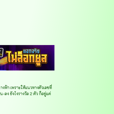
งฟ้า เพราะให้แนวทางตัวเลขที่
ลง ยังไงรางวัล 2 ตัว ก็อยู่แค่