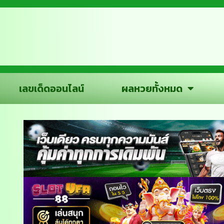
เลขเด็ดออนไลน์
ผลหวยทั้งหมด