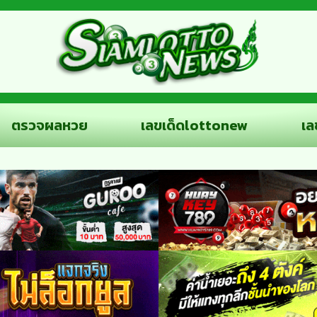
ตรวจผลหวย
เลขเด็ดlottonew
เล