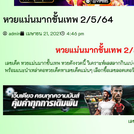
หวยแม่นมากขั้นเทพ 2/5/64
admin
เมษายน 21, 2021
4:46 pm
หวยแม่นมากขั้นเทพ 2/
เลขเด็ด หวยแม่นมากขั้นเทพ หวยดังงวดนี้ วิเคราะห์ผลสลากกินแบ่ง
พร้อมแนะนำเหล่าคอหวยเด็ดหาเลขเด็ดแม่นๆ เลือกซื้อเลขลอตเตอรี่ 
เลข