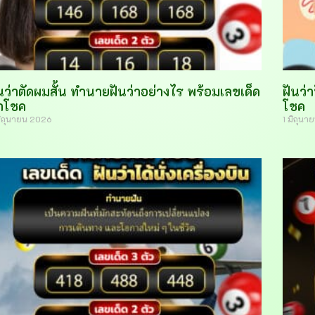
นว่าตัดผมสั้น ทำนายฝันว่าอย่างไร พร้อมเลขเด็ด
ฝันว่
ำโชค
โชค
มิถุนายน 2026
1 มิถุน