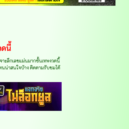
ดนี้
เจาะลึกเลขแม่นมากขั้นเทพงวดนี้
ดไหนน่าสนใจบ้าง ติดตามรับชมได้