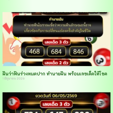
ฝันว่าฟันร่วงหมดปาก ทำนายฝัน พร้อมเลขเด็ดให้โชค
1 มิถุนายน 2026