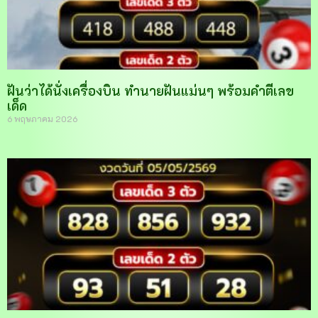
ฝันว่าได้นั่งเครื่องบิน ทำนายฝันแม่นๆ พร้อมคำตีเลข
เด็ด
6 พฤษภาคม 2026