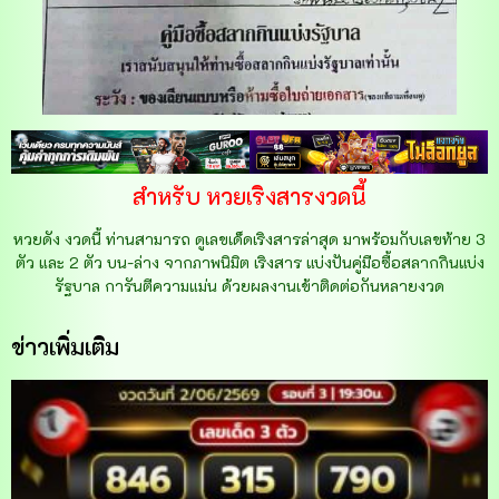
สำหรับ หวยเริงสารงวดนี้
หวยดัง งวดนี้ ท่านสามารถ ดูเลขเด็ดเริงสารล่าสุด มาพร้อมกับเลขท้าย 3
ตัว และ 2 ตัว บน-ล่าง จากภาพนิมิต เริงสาร แบ่งปันคู่มือซื้อสลากกินแบ่ง
รัฐบาล การันตีความแม่น ด้วยผลงานเข้าติดต่อกันหลายงวด
ข่าวเพิ่มเติม