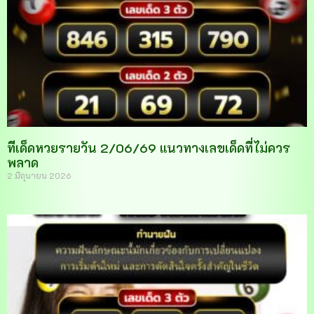
ทีเด็ดหวยรายวัน 2/06/69 แนวทางเลขเด็ดที่ไม่ควร
พลาด
2 มิถุนายน 2026