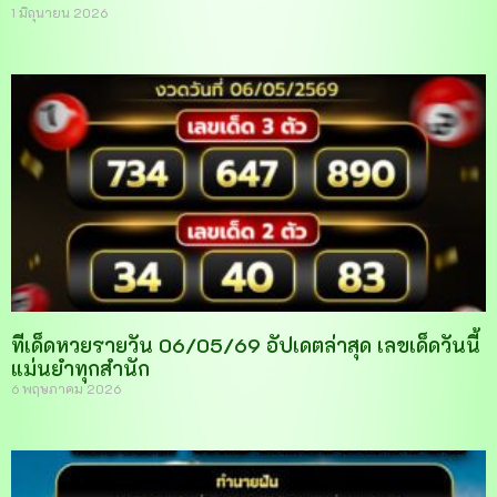
1 มิถุนายน 2026
ทีเด็ดหวยรายวัน 06/05/69 อัปเดตล่าสุด เลขเด็ดวันนี้
แม่นยำทุกสำนัก
6 พฤษภาคม 2026