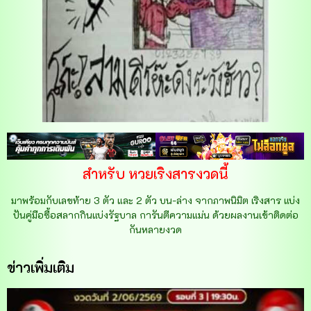
สำหรับ หวยเริงสารงวดนี้
มาพร้อมกับเลขท้าย 3 ตัว และ 2 ตัว บน-ล่าง จากภาพนิมิต เริงสาร แบ่ง
ปันคู่มือซื้อสลากกินแบ่งรัฐบาล การันตีความแม่น ด้วยผลงานเข้าติดต่อ
กันหลายงวด
ข่าวเพิ่มเติม