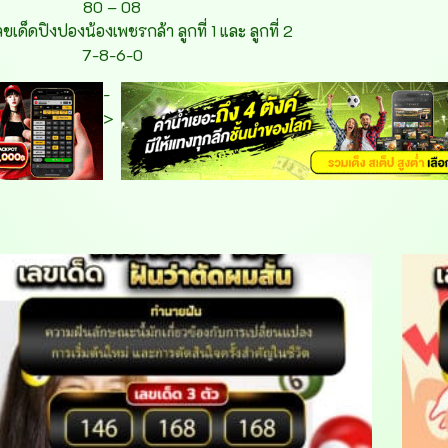
80 – 08
ลขเด็ดปิงปองน้องเพชรกล้า ลูกที่ 1 และ ลูกที่ 2
7-8-6-0
-
>