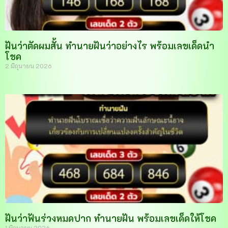
ฝันว่าตัดผมสั้น ทำนายฝันว่าอย่างไร พร้อมเลขเด็ดนำ
โชค
2 มิถุนายน 2026
ฝันว่าฟันร่วงหมดปาก ทำนายฝัน พร้อมเลขเด็ดให้โชค
1 มิถุนายน 2026