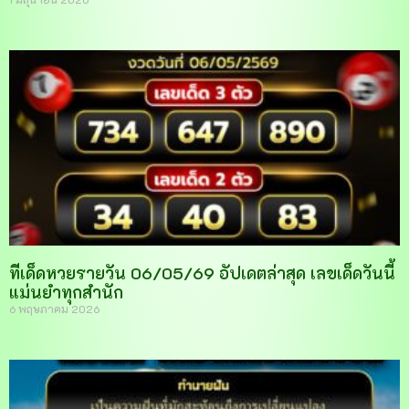
ทีเด็ดหวยรายวัน 06/05/69 อัปเดตล่าสุด เลขเด็ดวันนี้
แม่นยำทุกสำนัก
6 พฤษภาคม 2026