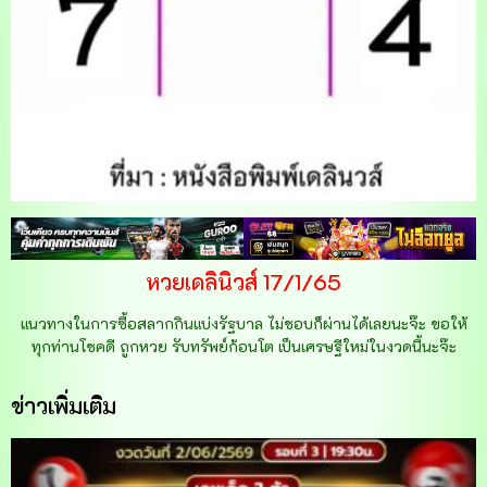
หวยเดลินิวส์ 17/1/65
แนวทางในการซื้อสลากกินแบ่งรัฐบาล ไม่ชอบก็ผ่านได้เลยนะจ๊ะ ขอให้
ทุกท่านโชคดี ถูกหวย รับทรัพย์ก้อนโต เป็นเศรษฐีใหม่ในงวดนี้นะจ๊ะ
ข่าวเพิ่มเติม