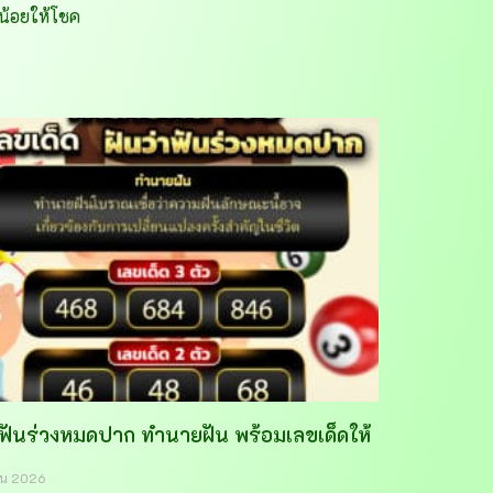
น้อยให้โชค
าฟันร่วงหมดปาก ทำนายฝัน พร้อมเลขเด็ดให้
ายน 2026