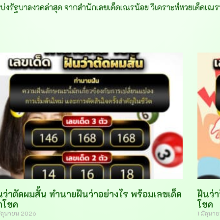
งรัฐบาลงวดล่าสุด จากสำนักเลขเด็ดเณรน้อย วิเคราะห์หวยเด็ดเณร
นว่าตัดผมสั้น ทำนายฝันว่าอย่างไร พร้อมเลขเด็ด
ฝันว่
ำโชค
โชค
มิถุนายน 2026
1 มิถุน