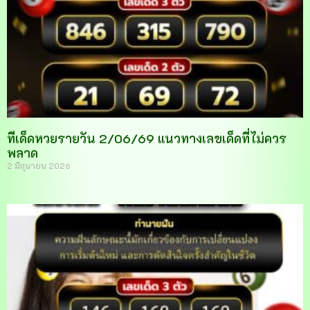
ทีเด็ดหวยรายวัน 2/06/69 แนวทางเลขเด็ดที่ไม่ควร
พลาด
2 มิถุนายน 2026