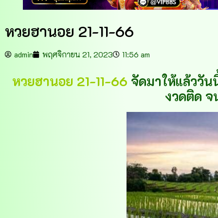
หวยฮานอย 21-11-66
admin
พฤศจิกายน 21, 2023
11:56 am
หวยฮานอย 21-11-66
จัดมาให้แล้ววัน
งวดติด จน