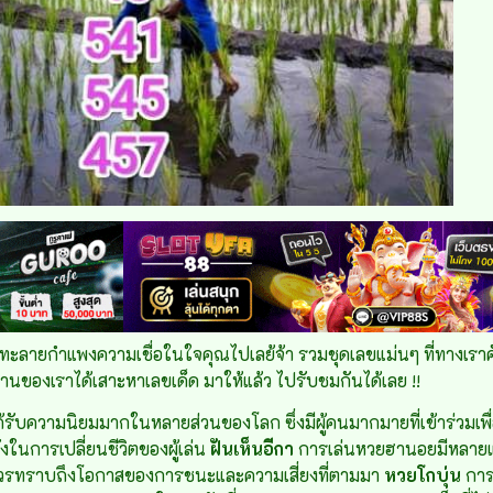
ทะลายกำแพงความเชื่อในใจคุณไปเลย้จ้า รวมชุดเลขแม่นๆ ที่ทางเรา
านของเราได้เสาะหาเลขเด็ด มาให้แล้ว ไปรับชมกันได้เลย !!
รับความนิยมมากในหลายส่วนของโลก ซึ่งมีผู้คนมากมายที่เข้าร่วมเพื่อ
งในการเปลี่ยนชีวิตของผู้เล่น
ฝันเห็นอีกา
การเล่นหวยฮานอยมีหลายแง
ล่นควรทราบถึงโอกาสของการชนะและความเสี่ยงที่ตามมา
หวยโกบุ่น
การ