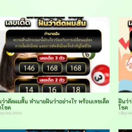
นว่าตัดผมสั้น ทำนายฝันว่าอย่างไร พร้อมเลขเด็ด
ฝันว่
ำโชค
โชค
มิถุนายน 2026
1 มิถุน