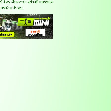
่ซ้ำใคร คัดสรรมาอย่างดี แนวทาง
้วนหน้าแน่นอน