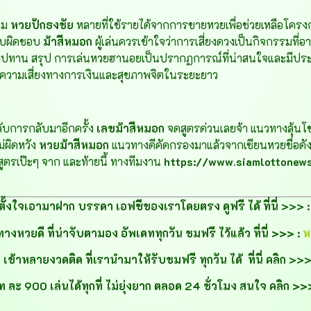
คม
หวยปักธงชัย
หลายที่ใช้รายได้จากการขายหวยเพื่อช่วยเหลือโครง
รับผิดชอบ
ม้าสีหมอก
ผู้เล่นควรเข้าใจว่าการเสี่ยงดวงเป็นกิจกรรมที
สัมปทาน สรุป การเล่นหวยฮานอยเป็นปรากฏการณ์ที่น่าสนใจและมีประโ
ากความเสี่ยงทางการเงินและสุขภาพจิตในระยะยาว
ับการกลับมาอีกครั้ง
เลขม้าสีหมอก
จดสูตรด่วนเลยจ้า แนวทางลุ้นโชค
ม่ผิดหวัง
หวยม้าสีหมอก
แนวทางดีคัดกรองมาแล้วจากเซียนหวยชื่อดังที
สูตรเป๊ะๆ จาก
และท้ายนี้ ทางทีมงาน
https://www.siamlottonew
ี่ตั้งใจเอามาฝาก บรรดา เอฟซีของเราโดยตรง ดูฟรี ได้ ที่นี่ >>> 
ยดี ที่น่าจับตามอง อัพเดททุกวัน ชมฟรี ไว้แล้ว ที่นี่
>>>
:
ห
หลายงวดติด ที่เรานำมาให้รับชมฟรี ทุกวัน ได้ ที่นี่ คลิก >>>
ท ละ 900 เล่นได้ทุกที่ ไม่ยุ่งยาก ตลอด 24 ชั่วโมง สนใจ คลิก
>>