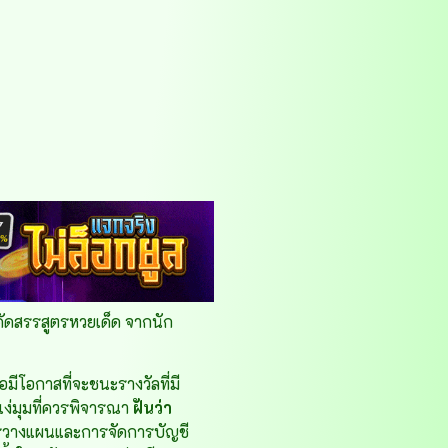
คัดสรรสูตรหวยเด็ด จากนัก
มีโอกาสที่จะชนะรางวัลที่มี
่มุมที่ควรพิจารณา
ฝันว่า
วางแผนและการจัดการบัญชี