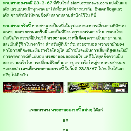
หวยฮานอยงวดนี้ 23-3-67
ที่เว็บไซต์ siamlottonews.com แบ่งปันเลข
เด็ด เลขแม่นๆเข้าทุกงวด มาให้เพื่อนๆได้พิจารณากัน อัพเดทข้อมูลเลข
เด็ด จากสำนักให้หวยชื่อดังหลากหลายสำนักไว้ใน ที่นี่
หวยฮานอยวันนี้
หวยฮานอยเป็นหนึ่งในรูปแบบของการเสี่ยงดวงที่มีขนบ
เฉพาะ
ผลหวยฮานอยวันนี้
และเป็นที่นิยมอย่างแพร่หลายในประเทศไทย
นับเป็นกิจกรรมที่มีประวัติ
หวยฮานอยงวดนี้เด็ดๆ
ความเป็นมายาวนาน
และเป็นที่รู้จักในวงกว้าง สำหรับผู้ที่เข้าร่วมหวยฮานอย พวกเขามักมอง
หาโอกาสที่จะชนะเงินรางวัลใหญ่โต แม้ว่ามันจะเป็นการเสี่ยงที่สูงและไม่มี
การคาดการณ์ที่แน่นอน
หวยฮานอยออกอะไร
แต่ก็ไม่หยุดยั้งความฝัน
และความหวังในการเปลี่ยนชีวิตด้วยการถูกรางวัลใหญ่จากหวยฮานอย
ขอแนะนำ
เลขเด็ดหวยฮานอยงวดนี้
ในวันที่
23/3/67
ไม่ชมกันได้เลย
ฟรีๆ ไม่เสียเงิน
-
>
แจกแนวทาง
หวยฮานอย
งวดนี้ แม่นๆ
ได้แก่
89
98