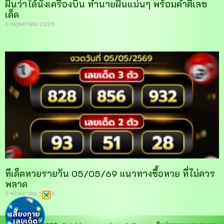
ฝันว่าได้นั่งเครื่องบิน ทำนายฝันแม่นๆ พร้อมคำตีเลข
เด็ด
6 พฤษภาคม 2026
ทีเด็ดหวยรายวัน 05/05/69 แนวทางซื้อหวย ที่ไม่ควร
พลาด
5 พฤษภาคม 2026
เสี่ยงทาย
เลขเด็ด