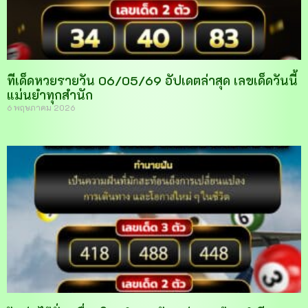
ทีเด็ดหวยรายวัน 06/05/69 อัปเดตล่าสุด เลขเด็ดวันนี้
แม่นยำทุกสำนัก
6 พฤษภาคม 2026