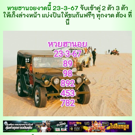
หวยฮานอยงวดนี้ 23-3-67
จับเข้าคู่ 2 ตัว 3 ตัว
ให้เก็งล่วงหน้า แบ่งปันให้ชมกันฟรีๆ ทุกงวด ต้อง ที่
นี่