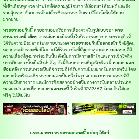
ที่เข้าเกือบทุกงวด ท่านใดที่ติดตามภูมิใจมาก ที่เลือกมาให้ชมฟรี และยัง
ร่วมลุ้นรวย ด้วยการเป็นสมัครชิกแทงหวยกับเรา มีโปรโมชั่นให้ท่าน
มากมาย
หวยฮานอยวันนี้
หวยฮานอยหรือการเสี่ยงดวงในรูปแบบของ
หวย
ฮานอยงวดนี้ เด็ดๆ
การเล่นหวยเป็นหนึ่งในกิจกรรมทางการเศรษฐกิจที่
ได้รับความนิยมมากในหลายประเทศ
หวยฮานอยวันนี้ออกอะไร
ซึ่งมีผู้คน
หลายคนเข้าร่วมเพื่อมีโอกาสได้รับรางวัลที่มีมูลค่าสูง แต่การเล่นหวยก็มี
ความเสี่ยงที่สูงมาพร้อมกับนั้น ดังนั้นการมีความเข้าใจและการเข้าใจถึง
การเสี่ยงดวงนั้นเป็นสิ่งสำคัญ
ดังนี้คือบทความที่พูดถึงเรื่องนี้
หวยฮานอย
ย้อนหลัง
การเล่นหวยเป็นกิจกรรมที่ได้รับความนิยมมากในหลายทวีป โดย
เฉพาะในทวีปเอเชีย หวยฮานอยเป็นหนึ่งในรูปแบบของการเล่นหวยที่มี
ความเป็นทางการ และมีการจัดสลากอย่างเป็นทางการในหลายประเทศ
ขอแนะนำ
เลขเด็ด หวยฮานอยงวดนี้
ในวันที่
12/2/67
ไม่ชมกันได้เลย
ฟรีๆ ไม่เสียเงิน
-
>
แจกแนวทาง
หวยฮานอย
งวดนี้ แม่นๆ
ได้แก่