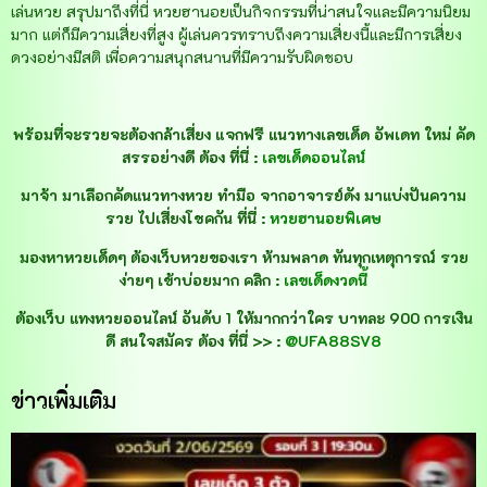
เล่นหวย สรุปมาถึงที่นี่ หวยฮานอยเป็นกิจกรรมที่น่าสนใจและมีความนิยม
มาก แต่ก็มีความเสี่ยงที่สูง ผู้เล่นควรทราบถึงความเสี่ยงนี้และมีการเสี่ยง
ดวงอย่างมีสติ เพื่อความสนุกสนานที่มีความรับผิดชอบ
พร้อมที่จะรวยจะต้องกล้าเสี่ยง แจกฟรี แนวทางเลขเด็ด อัพเดท ใหม่ คัด
สรรอย่างดี ต้อง ที่นี่ :
เลขเด็ดออนไลน์
มาจ้า มาเลือกคัดแนวทางหวย ทำมือ จากอาจารย์ดัง มาแบ่งปันความ
รวย ไปเสี่ยงโชคกัน ที่นี่ :
หวยฮานอยพิเศษ
มองหาหวยเด็ดๆ ต้องเว็บหวยของเรา ห้ามพลาด ทันทุกเหตุการณ์ รวย
ง่ายๆ เข้าบ่อยมาก คลิก :
เลขเด็ดงวดนี้
ต้องเว็บ แทงหวยออนไลน์ อันดับ 1 ให้มากกว่าใคร บาทละ 900 การเงิน
ดี สนใจสมัคร ต้อง ที่นี่ >> :
@UFA88SV8
ข่าวเพิ่มเติม