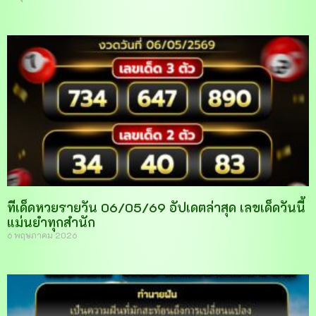
ทีเด็ดหวยรายวัน 06/05/69 อัปเดตล่าสุด เลขเด็ดวันนี้
แม่นยำทุกสำนัก
6 พฤษภาคม 2026