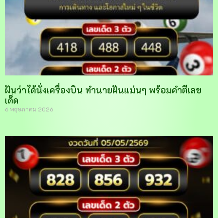
ฝันว่าได้นั่งเครื่องบิน ทำนายฝันแม่นๆ พร้อมคำตีเลข
เด็ด
6 พฤษภาคม 2026