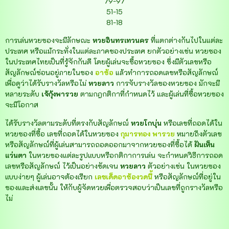
79-97
51-15
81-18
การเล่นหวยซองจะมีลักษณะ
หวยอินทรเทวนคร
ที่แตกต่างกันไปในแต่ละ
ประเทศ หรือแม้กระทั่งในแต่ละภาคของประเทศ ยกตัวอย่างเช่น หวยซอง
ในประเทศไทยเป็นที่รู้จักกันดี โดยผู้เล่นจะซื้อหวยซอง ซึ่งมีตัวเลขหรือ
สัญลักษณ์ซ่อนอยู่ภายในซอง
อาซ้อ
แล้วทำการถอดเลขหรือสัญลักษณ์
เพื่อดูว่าได้รับรางวัลหรือไม่
หวยลาว
การจับรางวัลของหวยซอง มักจะมี
หลายระดับ
เจ้กุ้งพารวย
ตามกฎกติกาที่กำหนดไว้ และผู้เล่นที่ซื้อหวยซอง
จะมีโอกาส
ได้รับรางวัลตามระดับที่ตรงกับสัญลักษณ์
หวยโกบุ่น
หรือเลขที่ถอดได้ใน
หวยซองที่ซื้อ เลขที่ถอดได้ในหวยซอง
กุมารทอง พารวย
หมายถึงตัวเลข
หรือสัญลักษณ์ที่ผู้เล่นสามารถถอดออกมาจากหวยซองที่ซื้อได้
ฝันเห็น
แว่นตา
ในหวยซองแต่ละรูปแบบหรือกติกาการเล่น จะกำหนดวิธีการถอด
เลขหรือสัญลักษณ์ ไว้เป็นอย่างชัดเจน
หวยลาว
ตัวอย่างเช่น ในหวยซอง
แบบง่ายๆ ผู้เล่นอาจต้องเรียก
เลขเด็ดอาซ้องวดนี้
หรือสัญลักษณ์ที่อยู่ใน
ซองและส่งเลขนั้น ให้กับผู้จัดหวยเพื่อตรวจสอบว่าเป็นเลขที่ถูกรางวัลหรือ
ไม่