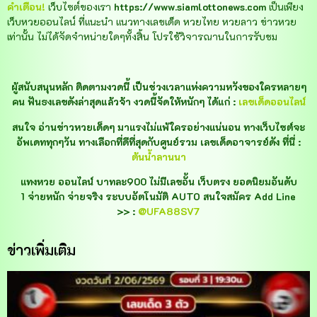
คำเตือน!
เว็บไซต์ของเรา
https://www.siamlottonews.com
เป็นเพียง
เว็บหวยออนไลน์ ที่แนะนำ แนวทางเลขเด็ด หวยไทย หวยลาว ข่าวหวย
เท่านั้น ไม่ได้จัดจำหน่ายใดๆทั้งสิ้น โปรใช้วิจารณานในการรับชม
ผู้สนับสนุนหลัก ติดตามงวดนี้ เป็นช่วงเวลาแห่งความหวังของใครหลายๆ
คน ฟันธงเลขดังล่าสุดแล้วจ้า งวดนี้จัดให้หนักๆ ได้แก่ :
เลขเด็ดออนไลน์
สนใจ อ่านข่าวหวยเด็ดๆ มาแรงไม่แพ้ใครอย่างแน่นอน ทางเว็บไซต์จะ
อัพเดททุกๆวัน ทางเลือกที่ดีที่สุดกับศูนย์รวม เลขเด็ดอาจารย์ดัง ที่นี่ :
ต้นน้ำลานนา
แทงหวย ออนไลน์ บาทละ900 ไม่มีเลขอั้น เว็บตรง ยอดนิยมอันดับ
1 จ่ายหนัก จ่ายจริง ระบบอัตโนมัติ AUTO สนใจสมัคร Add Line
>> :
@UFA88SV7
ข่าวเพิ่มเติม