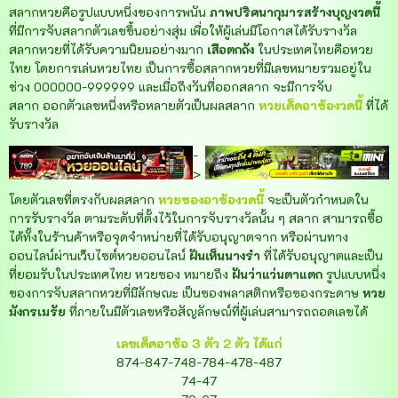
สลากหวยคือรูปแบบหนึ่งของการพนัน
ภาพปริศนากุมารสร้างบุญงวดนี้
ที่มีการจับสลากตัวเลขขึ้นอย่างสุ่ม เพื่อให้ผู้เล่นมีโอกาสได้รับรางวัล
สลากหวยที่ได้รับความนิยมอย่างมาก
เสือตกถัง
ในประเทศไทยคือหวย
ไทย โดยการเล่นหวยไทย เป็นการซื้อสลากหวยที่มีเลขหมายรวมอยู่ใน
ช่วง 000000-999999 และเมื่อถึงวันที่ออกสลาก จะมีการจับ
สลาก ออกตัวเลขหนึ่งหรือหลายตัวเป็นผลสลาก
หวยเด็ดอาซ้องวดนี้
ที่ได้
รับรางวัล
-
>
โดยตัวเลขที่ตรงกับผลสลาก
หวยซองอาซ้องวดนี้
จะเป็นตัวกำหนดใน
การรับรางวัล ตามระดับที่ตั้งไว้ในการจับรางวัลนั้น ๆ สลาก สามารถซื้อ
ได้ทั้งในร้านค้าหรือจุดจำหน่ายที่ได้รับอนุญาตจาก หรือผ่านทาง
ออนไลน์ผ่านเว็บไซต์หวยออนไลน์
ฝันเห็นนางรำ
ที่ได้รับอนุญาตและเป็น
ที่ยอมรับในประเทศไทย หวยซอง หมายถึง
ฝันว่าแว่นตาแตก
รูปแบบหนึ่ง
ของการจับสลากหวยที่มีลักษณะ เป็นซองพลาสติกหรือซองกระดาษ
หวย
มังกรเมรัย
ที่ภายในมีตัวเลขหรือสัญลักษณ์ที่ผู้เล่นสามารถถอดเลขได้
เลขเด็ดอาซ้อ 3 ตัว 2 ตัว ได้แก่
874-847-748-784-478-487
74-47