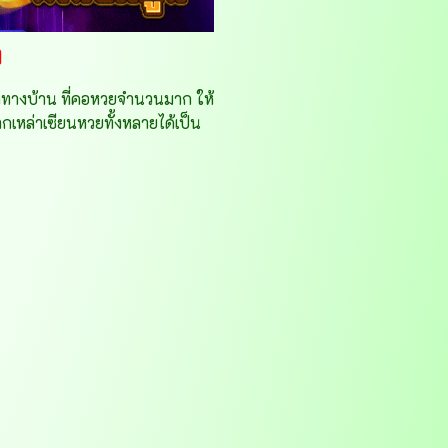
ง
กทางบ้าน ที่คอหวยจำนวนมาก ให้
กเหล่าเซียนหวยทั้งหลายได้เป็น