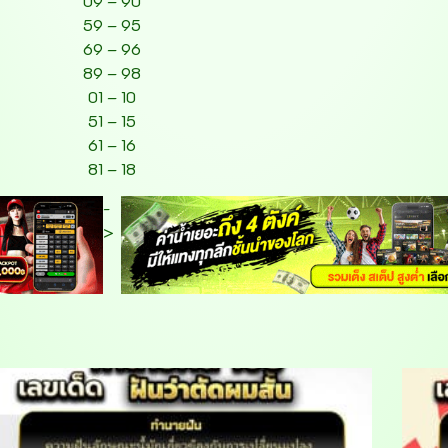
09 – 90
59 – 95
69 – 96
89 – 98
01 – 10
51 – 15
61 – 16
81 – 18
-
>