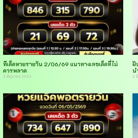
ทีเด็ดหวยรายวัน 2/06/69 แนวทางเลขเด็ดที่ไม่
ฝั
ควรพลาด
น
2 มิถุนายน 2026
2 