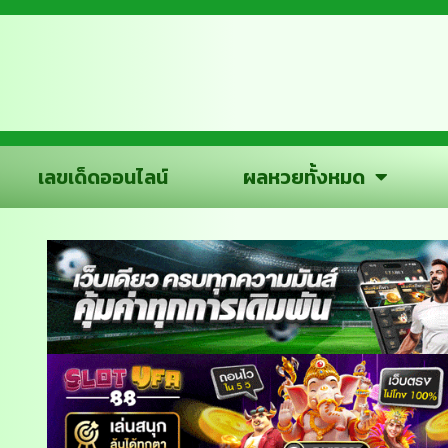
เลขเด็ดออนไลน์
ผลหวยทั้งหมด