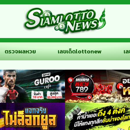
ตรวจผลหวย
เลขเด็ดlottonew
เล