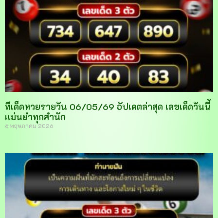
ทีเด็ดหวยรายวัน 06/05/69 อัปเดตล่าสุด เลขเด็ดวันนี้
แม่นยำทุกสำนัก
6 พฤษภาคม 2026