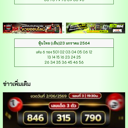
-
>
หุ้นไทย (เย็น)
23 มกราคม 2564
เด่น 6 รอง 501 02 03 04 05 06 12
13 14 15 16 23 24 25
26 34 35 36 45 46 56
ข่าวเพิ่มเติม