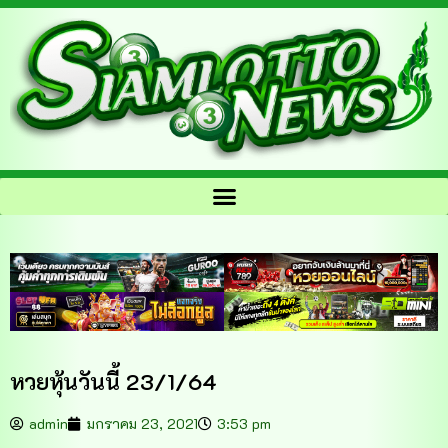
หวยหุ้นวันนี้ 23/1/64
admin
มกราคม 23, 2021
3:53 pm