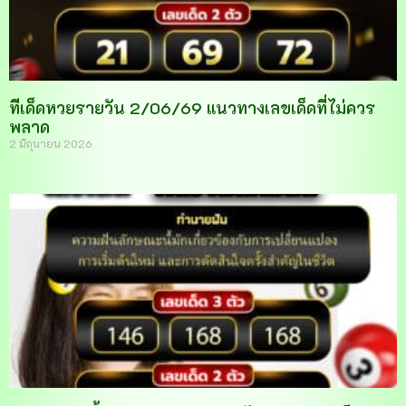
ทีเด็ดหวยรายวัน 2/06/69 แนวทางเลขเด็ดที่ไม่ควร
พลาด
2 มิถุนายน 2026