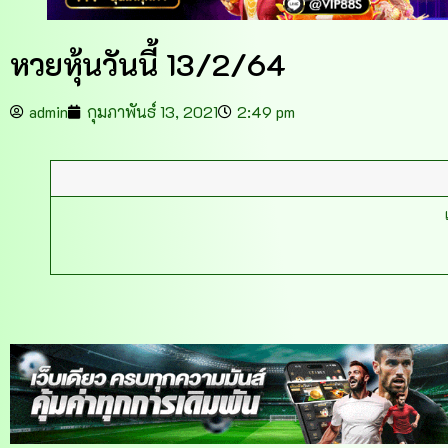
หวยหุ้นวันนี้ 13/2/64
admin
กุมภาพันธ์ 13, 2021
2:49 pm