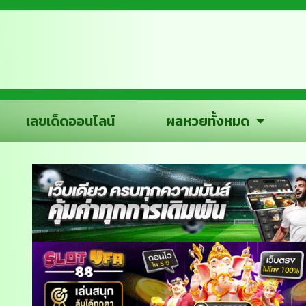
เลขเด็ดออนไลน์
ผลหวยทั้งหมด