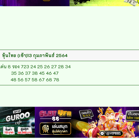
หุ้นไทย (เช้า)
13 กุมภาพันธ์ 2564
เด่น 8 รอง 723 24 25 26 27 28 34
35 36 37 38 45 46 47
48 56 57 58 67 68 78