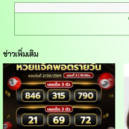
ข่าวเพิ่มเติม