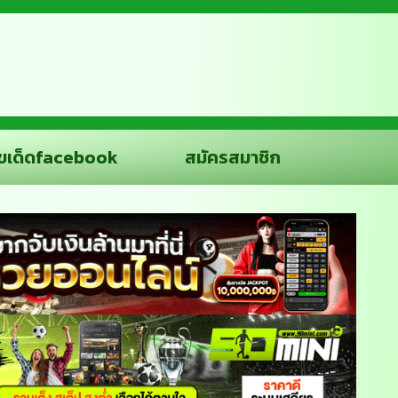
ขเด็ดfacebook
สมัครสมาชิก