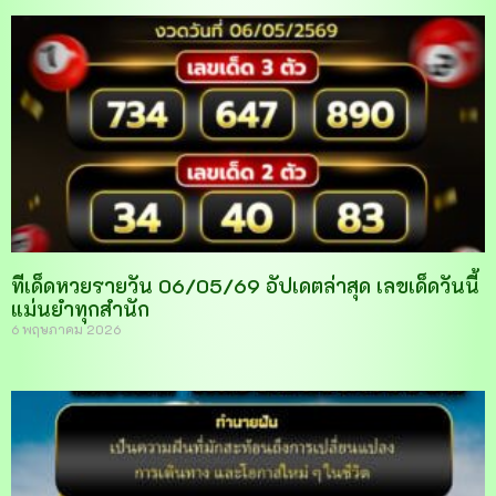
ทีเด็ดหวยรายวัน 06/05/69 อัปเดตล่าสุด เลขเด็ดวันนี้
แม่นยำทุกสำนัก
6 พฤษภาคม 2026