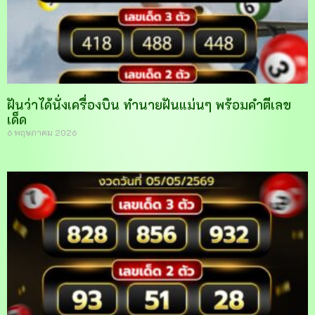
ฝันว่าได้นั่งเครื่องบิน ทำนายฝันแม่นๆ พร้อมคำตีเลข
เด็ด
6 พฤษภาคม 2026