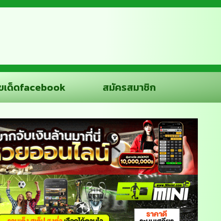
ขเด็ดfacebook
สมัครสมาชิก