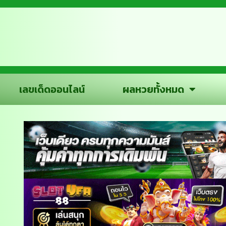
เลขเด็ดออนไลน์
ผลหวยทั้งหมด