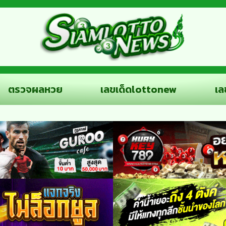
ตรวจผลหวย
เลขเด็ดlottonew
เล