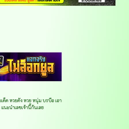
เด็ด หวยดัง หวย หนุ่ม บรบือ เอา
แนะนำเลขเจ้านี้กันเลย