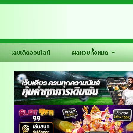
เลขเด็ดออนไลน์
ผลหวยทั้งหมด