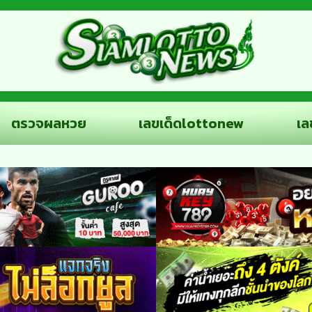
ตรวจผลหวย
เลขเด็ดlottonew
เล