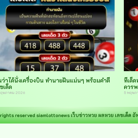
นว่าได้นั่งเครื่องบิน ทำนายฝันแม่นๆ พร้อมคำตี
ทีเด็
ขเด็ด
ควรพ
พฤษภาคม 2026
5 พฤษภ
rights reserved
siamlottonews
เว็บข่าวหวย ผลหวย เลขเด็ด อั