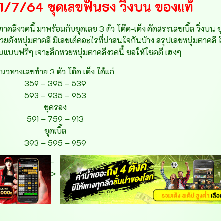
 1/7/64 ชุดเลขฟันธง วิ่งบน ของแท้
คลีงวดนี้ มาพร้อมกับชุดเลข 3 ตัว โต๊ด-เต็ง คัดสรรเลขเบิ้ล วิ่งบน
ยดังหนุ่มตาคลี มีเลขเด็ดอะไรที่น่าสนใจกันบ้าง สรุปเลขหนุ่มตาคลี
นแบบฟรีๆ เจาะลึกหวยหนุ่มตาคลีงวดนี้ ขอให้โชคดี เฮงๆ
นวทางเลขท้าย 3 ตัว โต๊ด เต็ง ได้แก่
359 – 395 – 539
593 – 935 – 953
ชุดรอง
591 – 759 – 913
ชุดเบิ้ล
393 – 595 – 959
-
>