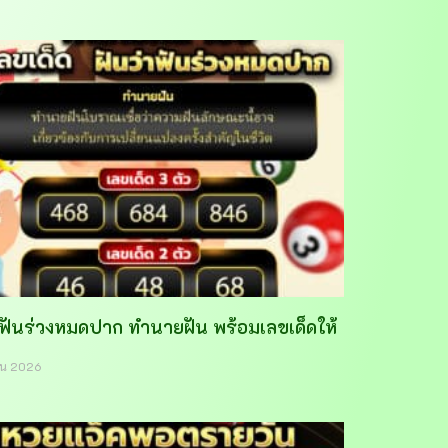
าฟันร่วงหมดปาก ทำนายฝัน พร้อมเลขเด็ดให้
ายน 2026