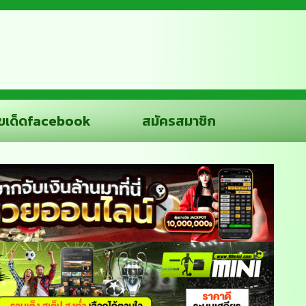
ขเด็ดfacebook
สมัครสมาชิก