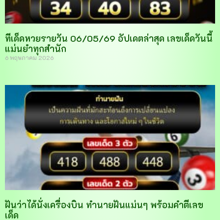
ทีเด็ดหวยรายวัน 06/05/69 อัปเดตล่าสุด เลขเด็ดวันนี้
แม่นยำทุกสำนัก
6 พฤษภาคม 2026
ฝันว่าได้นั่งเครื่องบิน ทำนายฝันแม่นๆ พร้อมคำตีเลข
เด็ด