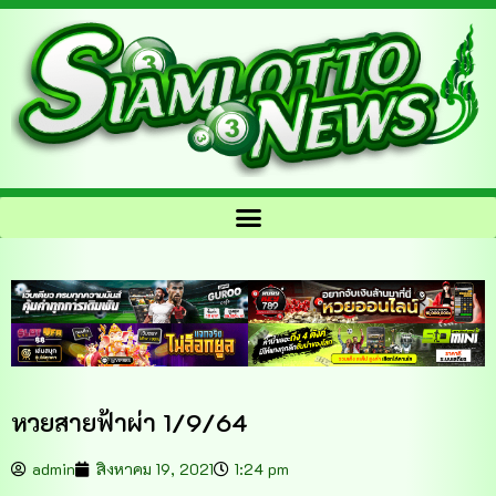
หวยสายฟ้าผ่า 1/9/64
admin
สิงหาคม 19, 2021
1:24 pm